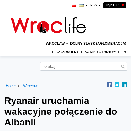
•
RSS
•
Tryb EKO
✖
WROCŁAW
•
DOLNY ŚLĄSK (AGLOMERACJA)
•
CZAS WOLNY
•
KARIERA I BIZNES
•
TV
Home
Wrocław
Ryanair uruchamia
wakacyjne połączenie do
Albanii