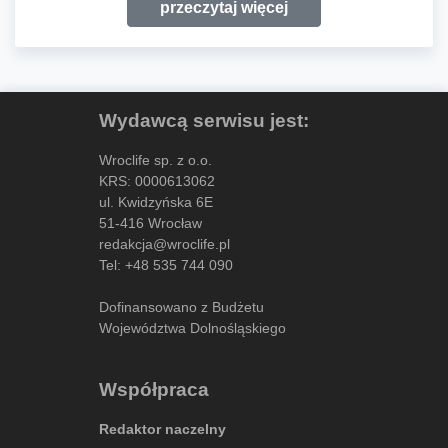
przeczytaj więcej
Wydawcą serwisu jest:
Wroclife sp. z o.o.
KRS: 0000613062
ul. Kwidzyńska 6E
51-416 Wrocław
redakcja@wroclife.pl
Tel:
+48 535 744 090
Dofinansowano z Budżetu
Województwa Dolnośląskiego
Współpraca
Redaktor naczelny