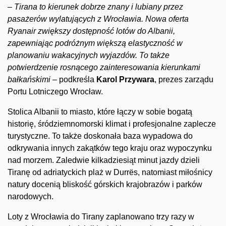
–
Tirana to kierunek dobrze znany i lubiany przez
pasażerów wylatujących z Wrocławia. Nowa oferta
Ryanair zwiększy dostępność lotów do Albanii,
zapewniając podróżnym większą elastyczność w
planowaniu wakacyjnych wyjazdów. To także
potwierdzenie rosnącego zainteresowania kierunkami
bałkańskimi –
podkreśla
Karol Przywara
, prezes zarządu
Portu Lotniczego Wrocław.
Stolica Albanii to miasto, które łączy w sobie bogatą
historię, śródziemnomorski klimat i profesjonalne zaplecze
turystyczne. To także doskonała baza wypadowa do
odkrywania innych zakątków tego kraju oraz wypoczynku
nad morzem. Zaledwie kilkadziesiąt minut jazdy dzieli
Tiranę od adriatyckich plaż w Durrës, natomiast miłośnicy
natury docenią bliskość górskich krajobrazów i parków
narodowych.
Loty z Wrocławia do Tirany zaplanowano trzy razy w