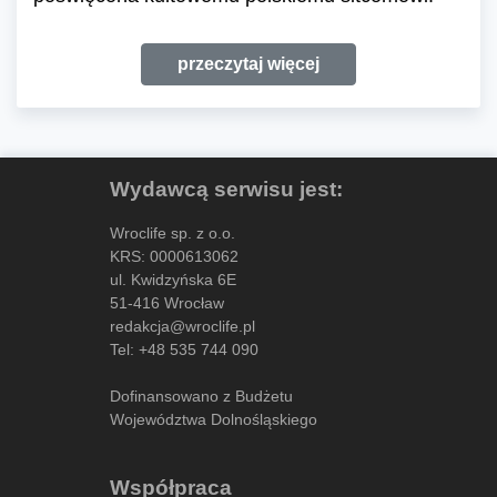
przeczytaj więcej
Wydawcą serwisu jest:
Wroclife sp. z o.o.
KRS: 0000613062
ul. Kwidzyńska 6E
51-416 Wrocław
redakcja@wroclife.pl
Tel:
+48 535 744 090
Dofinansowano z Budżetu
Województwa Dolnośląskiego
Współpraca