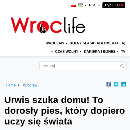
•
RSS
•
Tryb EKO
✖
WROCŁAW
•
DOLNY ŚLĄSK (AGLOMERACJA)
•
CZAS WOLNY
•
KARIERA I BIZNES
•
TV
Home
Wrocław
Urwis szuka domu! To
dorosły pies, który dopiero
uczy się świata