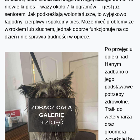
niewielki pies – waży około 7 kilogramów – i jest już
seniorem. Jak podkreślają wolontariusze, to wyjątkowo
łagodny, cierpliwy i spokojny pies. Może mieć problemy ze
wzrokiem lub słuchem, jednak dobrze funkcjonuje na co
dzień i nie sprawia trudności w opiece.
Po przejęciu
opieki nad
Harrym
zadbano o
jego
podstawowe
potrzeby
zdrowotne.
ZOBACZ CAŁĄ
Trafił do
GALERIĘ
weterynarza
9 ZDJĘĆ
oraz
groomera –
wcześniej był