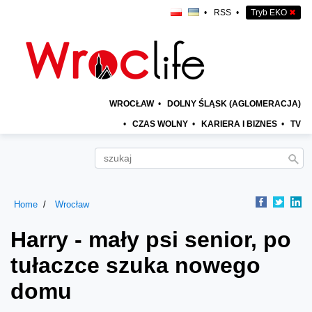
•
RSS
•
Tryb EKO
✖
WROCŁAW
•
DOLNY ŚLĄSK (AGLOMERACJA)
•
CZAS WOLNY
•
KARIERA I BIZNES
•
TV
Home
Wrocław
Harry - mały psi senior, po
tułaczce szuka nowego
domu