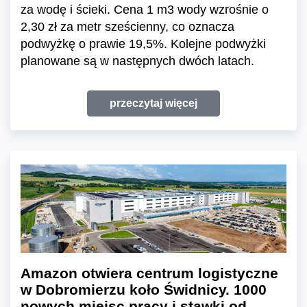
za wodę i ścieki. Cena 1 m3 wody wzrośnie o
2,30 zł za metr sześcienny, co oznacza
podwyżkę o prawie 19,5%. Kolejne podwyżki
planowane są w następnych dwóch latach.
przeczytaj więcej
Amazon otwiera centrum logistyczne
w Dobromierzu koło Świdnicy. 1000
nowych miejsc pracy i stawki od