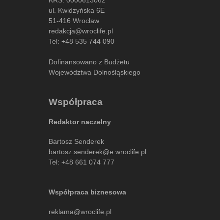
ul. Kwidzyńska 6E
51-416 Wrocław
redakcja@wroclife.pl
Tel:
+48 535 744 090
Dofinansowano z Budżetu
Województwa Dolnośląskiego
Współpraca
Redaktor naczelny
Bartosz Senderek
bartosz.senderek@e.wroclife.pl
Tel:
+48 661 074 777
Współpraca biznesowa
reklama@wroclife.pl