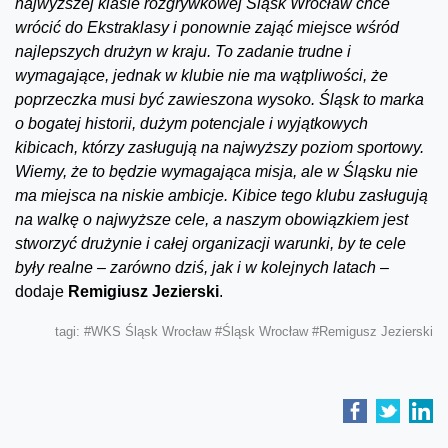
najwyższej klasie rozgrywkowej Śląsk Wrocław chce
wrócić do Ekstraklasy i ponownie zająć miejsce wśród
najlepszych drużyn w kraju. To zadanie trudne i
wymagające, jednak w klubie nie ma wątpliwości, że
poprzeczka musi być zawieszona wysoko. Śląsk to marka
o bogatej historii, dużym potencjale i wyjątkowych
kibicach, którzy zasługują na najwyższy poziom sportowy.
Wiemy, że to będzie wymagająca misja, ale w Śląsku nie
ma miejsca na niskie ambicje. Kibice tego klubu zasługują
na walkę o najwyższe cele, a naszym obowiązkiem jest
stworzyć drużynie i całej organizacji warunki, by te cele
były realne – zarówno dziś, jak i w kolejnych latach –
dodaje
Remigiusz Jezierski
.
tagi:
#WKS Śląsk Wrocław
#Śląsk Wrocław
#Remigusz Jezierski