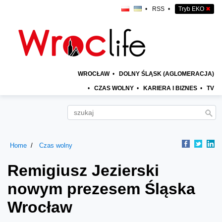
•
RSS
•
Tryb EKO
✖
WROCŁAW
•
DOLNY ŚLĄSK (AGLOMERACJA)
•
CZAS WOLNY
•
KARIERA I BIZNES
•
TV
Home
Czas wolny
Remigiusz Jezierski
nowym prezesem Śląska
Wrocław