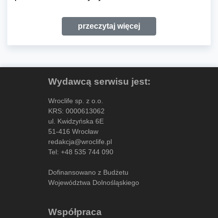
przeczytaj więcej
Wydawcą serwisu jest:
Wroclife sp. z o.o.
KRS: 0000613062
ul. Kwidzyńska 6E
51-416 Wrocław
redakcja@wroclife.pl
Tel:
+48 535 744 090
Dofinansowano z Budżetu
Województwa Dolnośląskiego
Współpraca