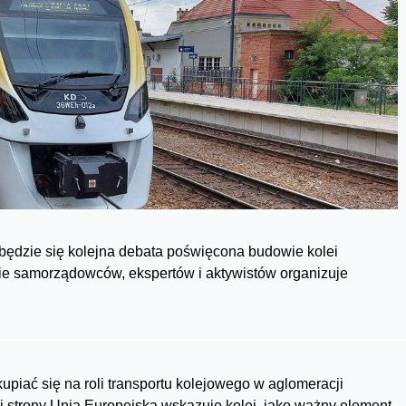
dbędzie się kolejna debata poświęcona budowie kolei
e samorządowców, ekspertów i aktywistów organizuje
upiać się na roli transportu kolejowego w aglomeracji
j strony Unia Europejska wskazuje kolej, jako ważny element