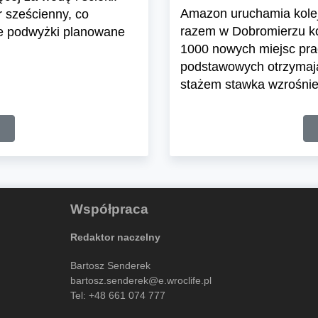
Amazon uruchamia kolej
 sześcienny, co
razem w Dobromierzu koł
e podwyżki planowane
1000 nowych miejsc pra
podstawowych otrzymają 
stażem stawka wzrośnie 
Współpraca
Redaktor naczelny
Bartosz Senderek
bartosz.senderek@e.wroclife.pl
Tel:
+48 661 074 777