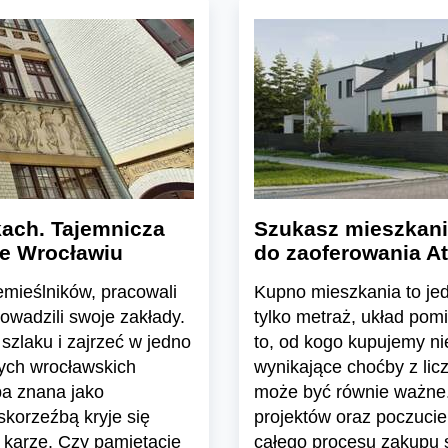
ach. Tajemnicza
Szukasz mieszkani
we Wrocławiu
do zaoferowania At
emieślników, pracowali
Kupno mieszkania to jedn
rowadzili swoje zakłady.
tylko metraż, układ pom
szlaku i zajrzeć w jedno
to, od kogo kupujemy n
nych wrocławskich
wynikające choćby z lic
ba znana jako
może być równie ważne.
skorzeźbą kryje się
projektów oraz poczuci
 karze. Czy pamiętacie
całego procesu zakupu s