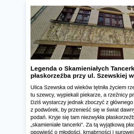
Legenda o Skamieniałych Tancerk
płaskorzeźba przy ul. Szewskiej 
Ulica Szewska od wieków tętniła życiem rz
tu szewcy, wypiekali piekarze, a rzeźnicy p
Dziś wystarczy jednak zboczyć z głównego 
z podwórek, by przenieść się w świat daw
podań. Kryje się tam niezwykła płaskorzeź
„skamieniałe tancerki”. Za tą wyjątkową pła
opowieść o młodości, krnąbrności i surowej