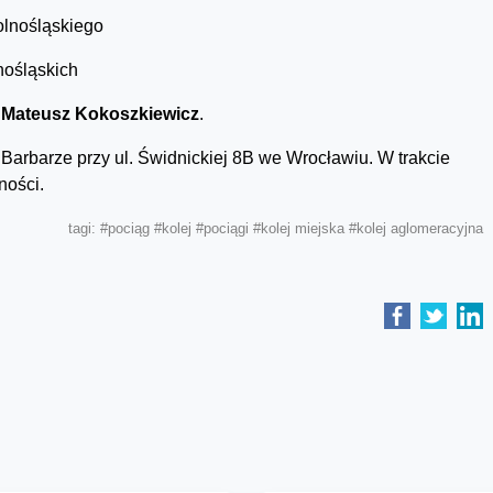
lnośląskiego
nośląskich
j
Mateusz Kokoszkiewicz
.
Barbarze przy ul. Świdnickiej 8B we Wrocławiu. W trakcie
ności.
tagi:
#pociąg
#kolej
#pociągi
#kolej miejska
#kolej aglomeracyjna