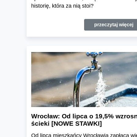
historię, która za nią stoi?
przeczytaj więcej
Wrocław: Od lipca o 19,5% wzrosn
ścieki [NOWE STAWKI]
Od lipca mieszkańcy Wrocławia zapłacą wię