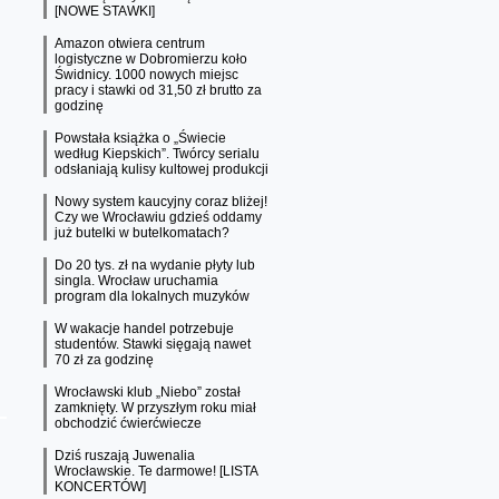
[NOWE STAWKI]
Amazon otwiera centrum
logistyczne w Dobromierzu koło
Świdnicy. 1000 nowych miejsc
pracy i stawki od 31,50 zł brutto za
godzinę
Powstała książka o „Świecie
według Kiepskich”. Twórcy serialu
odsłaniają kulisy kultowej produkcji
Nowy system kaucyjny coraz bliżej!
Czy we Wrocławiu gdzieś oddamy
już butelki w butelkomatach?
Do 20 tys. zł na wydanie płyty lub
singla. Wrocław uruchamia
program dla lokalnych muzyków
W wakacje handel potrzebuje
studentów. Stawki sięgają nawet
70 zł za godzinę
Wrocławski klub „Niebo” został
zamknięty. W przyszłym roku miał
obchodzić ćwierćwiecze
Dziś ruszają Juwenalia
Wrocławskie. Te darmowe! [LISTA
KONCERTÓW]