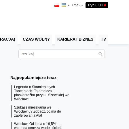
•
RSS
•
Tryb EKO
✖
RACJA)
CZAS WOLNY
KARIERA I BIZNES
TV
Najpopularniejsze teraz
Legenda o Skamieniałych
Tancerkach. Tajemnicza
płaskorzeźba przy ul. Szewskiej we
Wrocławiu
Szukasz mieszkania we
Wrocławiu? Zobacz, co ma do
zaoferowania Atal
Wrocław: Od lipca o 19,5%
wzrosną ceny za wodę i ścieki