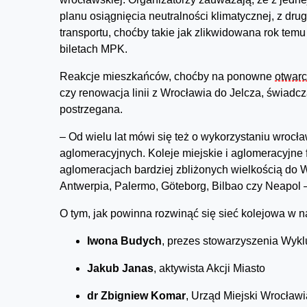
planu osiągnięcia neutralności klimatycznej, z dr
transportu, choćby takie jak zlikwidowana rok tem
biletach MPK.
Reakcje mieszkańców, choćby na ponowne
otwarc
czy renowacja linii z Wrocławia do Jelcza, świadczą
postrzegana.
– Od wielu lat mówi się też o wykorzystaniu wroc
aglomeracyjnych. Koleje miejskie i aglomeracyjne f
aglomeracjach bardziej zbliżonych wielkością do W
Antwerpia, Palermo, Göteborg, Bilbao czy Neapol –
O tym, jak powinna rozwinąć się sieć kolejowa w 
Iwona Budych
, prezes stowarzyszenia Wyk
Jakub Janas
, aktywista Akcji Miasto
dr Zbigniew Komar
, Urząd Miejski Wrocławi