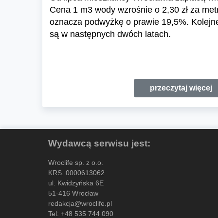
Cena 1 m3 wody wzrośnie o 2,30 zł za metr
oznacza podwyżkę o prawie 19,5%. Kolejn
są w następnych dwóch latach.
przeczytaj więcej
Wydawcą serwisu jest:
Wroclife sp. z o.o.
KRS: 0000613062
ul. Kwidzyńska 6E
51-416 Wrocław
redakcja@wroclife.pl
Tel:
+48 535 744 090