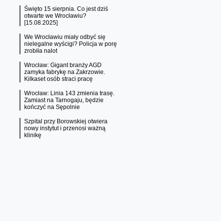
Święto 15 sierpnia. Co jest dziś
otwarte we Wrocławiu?
[15.08.2025]
We Wrocławiu miały odbyć się
nielegalne wyścigi? Policja w porę
zrobiła nalot
Wrocław: Gigant branży AGD
zamyka fabrykę na Zakrzowie.
Kilkaset osób straci pracę
Wrocław: Linia 143 zmienia trasę.
Zamiast na Tarnogaju, będzie
kończyć na Sępolnie
Szpital przy Borowskiej otwiera
nowy instytut i przenosi ważną
klinikę