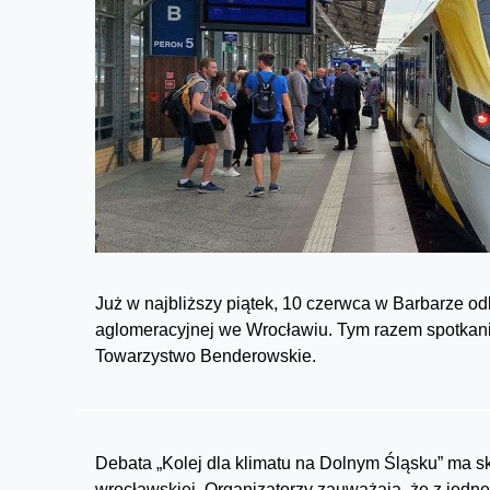
Już w najbliższy piątek, 10 czerwca w Barbarze o
aglomeracyjnej we Wrocławiu. Tym razem spotkani
Towarzystwo Benderowskie.
Debata „Kolej dla klimatu na Dolnym Śląsku” ma sk
wrocławskiej. Organizatorzy zauważają, że z jedne