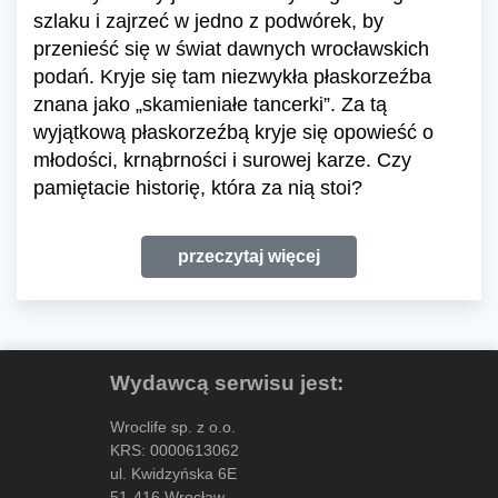
szlaku i zajrzeć w jedno z podwórek, by
przenieść się w świat dawnych wrocławskich
podań. Kryje się tam niezwykła płaskorzeźba
znana jako „skamieniałe tancerki”. Za tą
wyjątkową płaskorzeźbą kryje się opowieść o
młodości, krnąbrności i surowej karze. Czy
pamiętacie historię, która za nią stoi?
przeczytaj więcej
Wydawcą serwisu jest:
Wroclife sp. z o.o.
KRS: 0000613062
ul. Kwidzyńska 6E
51-416 Wrocław