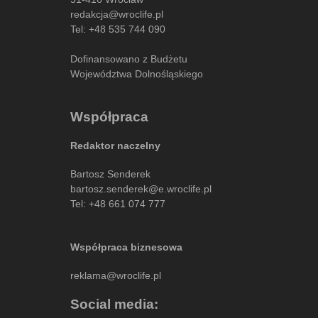
redakcja@wroclife.pl
Tel:
+48 535 744 090
Dofinansowano z Budżetu
Województwa Dolnośląskiego
Współpraca
Redaktor naczelny
Bartosz Senderek
bartosz.senderek@e.wroclife.pl
Tel:
+48 661 074 777
Współpraca biznesowa
reklama@wroclife.pl
Social media: