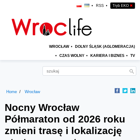
•
RSS
•
Tryb EKO
✖
WROCŁAW
•
DOLNY ŚLĄSK (AGLOMERACJA)
•
CZAS WOLNY
•
KARIERA I BIZNES
•
TV
Home
Wrocław
Nocny Wrocław
Półmaraton od 2026 roku
zmieni trasę i lokalizację