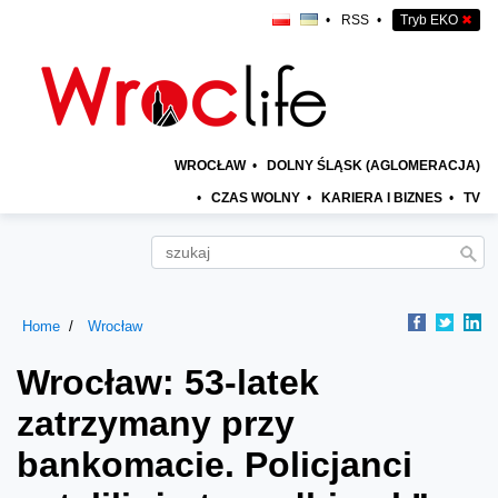
•
RSS
•
Tryb EKO
✖
WROCŁAW
•
DOLNY ŚLĄSK (AGLOMERACJA)
•
CZAS WOLNY
•
KARIERA I BIZNES
•
TV
Home
Wrocław
Wrocław: 53-latek
zatrzymany przy
bankomacie. Policjanci