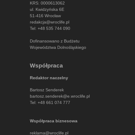
KRS: 0000613062
ul. Kwidzyńska 6E
51-416 Wrocław
redakcja@wroclife.pl
Tel:
+48 535 744 090
Dofinansowano z Budżetu
Województwa Dolnośląskiego
Współpraca
Redaktor naczelny
Bartosz Senderek
bartosz.senderek@e.wroclife.pl
Tel:
+48 661 074 777
Współpraca biznesowa
reklama@wroclife.pl