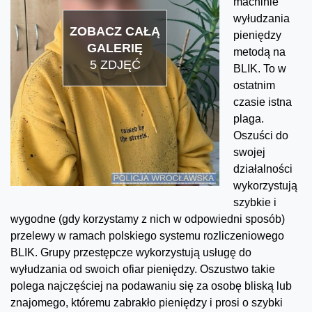
machinie
wyłudzania
ZOBACZ CAŁĄ
pieniędzy
GALERIĘ
metodą na
5 ZDJĘĆ
BLIK. To w
ostatnim
czasie istna
plaga.
Oszuści do
swojej
działalności
wykorzystują
szybkie i
wygodne (gdy korzystamy z nich w odpowiedni sposób)
przelewy w ramach polskiego systemu rozliczeniowego
BLIK. Grupy przestępcze wykorzystują usługę do
wyłudzania od swoich ofiar pieniędzy. Oszustwo takie
polega najczęściej na podawaniu się za osobę bliską lub
znajomego, któremu zabrakło pieniędzy i prosi o szybki