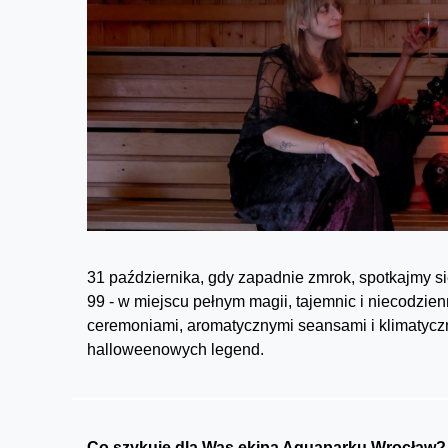
31 października, gdy zapadnie zmrok, spotkajmy s
99 - w miejscu pełnym magii, tajemnic i niecodz
ceremoniami, aromatycznymi seansami i klimatycz
halloweenowych legend.
Co szykuje dla Was ekipa Aquaparku Wrocław?