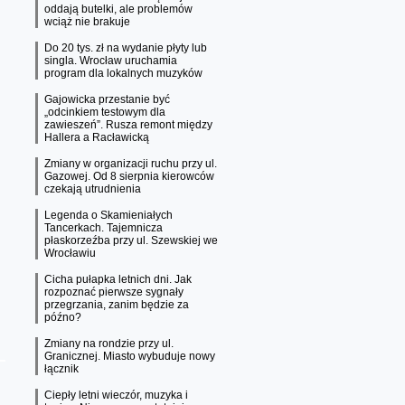
oddają butelki, ale problemów
wciąż nie brakuje
Do 20 tys. zł na wydanie płyty lub
singla. Wrocław uruchamia
program dla lokalnych muzyków
Gajowicka przestanie być
„odcinkiem testowym dla
zawieszeń”. Rusza remont między
Hallera a Racławicką
Zmiany w organizacji ruchu przy ul.
Gazowej. Od 8 sierpnia kierowców
czekają utrudnienia
Legenda o Skamieniałych
Tancerkach. Tajemnicza
płaskorzeźba przy ul. Szewskiej we
Wrocławiu
Cicha pułapka letnich dni. Jak
rozpoznać pierwsze sygnały
przegrzania, zanim będzie za
późno?
Zmiany na rondzie przy ul.
Granicznej. Miasto wybuduje nowy
łącznik
Ciepły letni wieczór, muzyka i