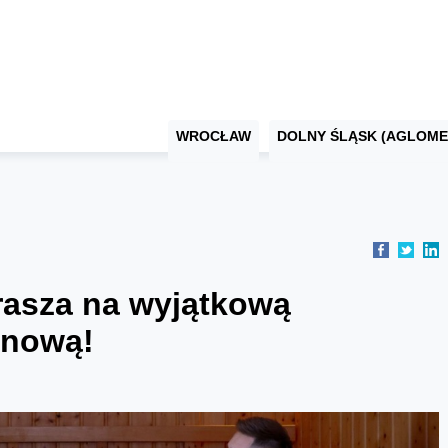
WROCŁAW
DOLNY ŚLĄSK (AGLOME
asza na wyjątkową
unową!