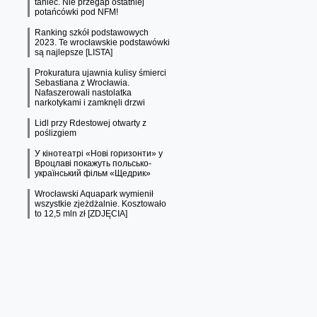
taniec. Nie przegap ostatniej
potańcówki pod NFM!
Ranking szkół podstawowych
2023. Te wrocławskie podstawówki
są najlepsze [LISTA]
Prokuratura ujawnia kulisy śmierci
Sebastiana z Wrocławia.
Nafaszerowali nastolatka
narkotykami i zamknęli drzwi
Lidl przy Rdestowej otwarty z
poślizgiem
У кінотеатрі «Нові горизонти» у
Вроцлаві покажуть польсько-
український фільм «Щедрик»
Wrocławski Aquapark wymienił
wszystkie zjeżdżalnie. Kosztowało
to 12,5 mln zł [ZDJĘCIA]