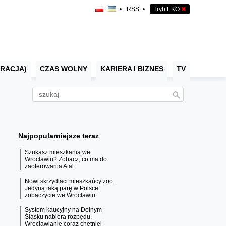
•
RSS
•
Tryb EKO
✖
RACJA)
CZAS WOLNY
KARIERA I BIZNES
TV
Najpopularniejsze teraz
Szukasz mieszkania we
Wrocławiu? Zobacz, co ma do
zaoferowania Atal
Nowi skrzydlaci mieszkańcy zoo.
Jedyną taką parę w Polsce
zobaczycie we Wrocławiu
System kaucyjny na Dolnym
Śląsku nabiera rozpędu.
Wrocławianie coraz chętniej