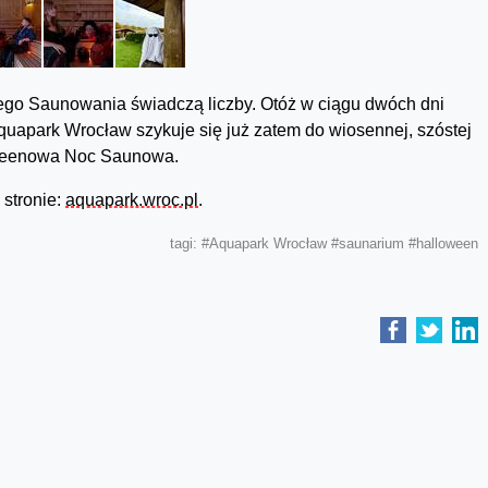
iego Saunowania świadczą liczby. Otóż w ciągu dwóch dni
Aquapark Wrocław szykuje się już zatem do wiosennej, szóstej
loweenowa Noc Saunowa.
stronie:
aquapark.wroc.pl
.
tagi:
#Aquapark Wrocław
#saunarium
#halloween