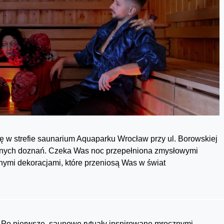
ię w strefie saunarium Aquaparku Wrocław przy ul. Borowskiej
iennych doznań. Czeka Was noc przepełniona zmysłowymi
nymi dekoracjami, które przeniosą Was w świat
Po pierwsze, saunowe rytuały inspirowane mrocznymi