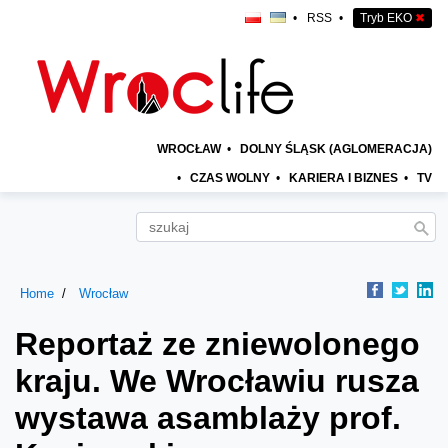
•
RSS
•
Tryb EKO
✖
WROCŁAW
•
DOLNY ŚLĄSK (AGLOMERACJA)
•
CZAS WOLNY
•
KARIERA I BIZNES
•
TV
Home
Wrocław
Reportaż ze zniewolonego
kraju. We Wrocławiu rusza
wystawa asamblaży prof.