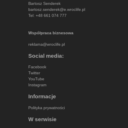
Bartosz Senderek
bartosz.senderek@e.wroclife.pl
Tel:
+48 661 074 777
Współpraca biznesowa
reklama@wroclife.pl
Social media:
Facebook
Twitter
YouTube
Instagram
Informacje
Polityka prywatności
W serwisie