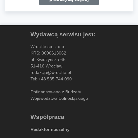
Wydawcą serwisu jest:
Wroclife sp. z o.o.
KRS: 0000613062
ul. Kwidzyńska 6E
51-416 Wrocław
redakcja@wroclife.pl
Tel:
+48 535 744 090
Dofinansowano z Budżetu
Województwa Dolnośląskiego
Współpraca
Redaktor naczelny