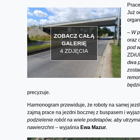
Prace
Już o
organ
–
W p
ZOBACZ CAŁĄ
oraz 
GALERIĘ
pod w
4 ZDJĘCIA
ZDiU
dwa p
zosta
remon
będzi
precyzuje.
Harmonogram przewiduje, że roboty na samej jezdn
zajmą prace na jezdni bocznej z buspasem i wyja
podzielenie robót na wiele podetapów, aby utrzy
nawierzchni –
wyjaśnia
Ewa Mazur
.