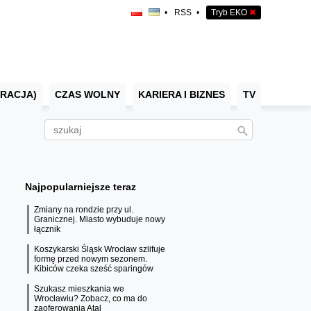
•
RSS
•
Tryb EKO
✖
RACJA)
CZAS WOLNY
KARIERA I BIZNES
TV
Najpopularniejsze teraz
Zmiany na rondzie przy ul.
Granicznej. Miasto wybuduje nowy
łącznik
Koszykarski Śląsk Wrocław szlifuje
formę przed nowym sezonem.
Kibiców czeka sześć sparingów
Szukasz mieszkania we
Wrocławiu? Zobacz, co ma do
zaoferowania Atal