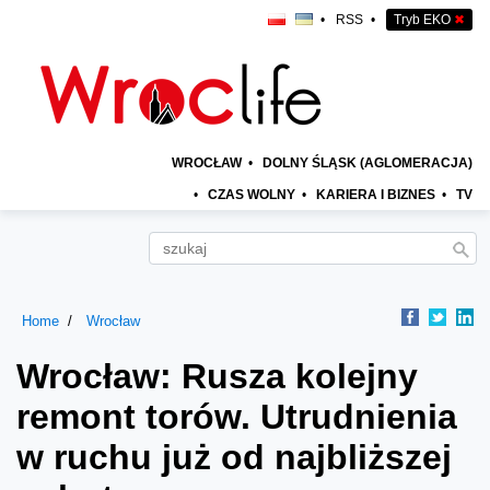
•
RSS
•
Tryb EKO
✖
WROCŁAW
•
DOLNY ŚLĄSK (AGLOMERACJA)
•
CZAS WOLNY
•
KARIERA I BIZNES
•
TV
Home
Wrocław
Wrocław: Rusza kolejny
remont torów. Utrudnienia
w ruchu już od najbliższej