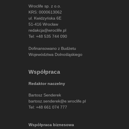
Wroclife sp. z o.o.
KRS: 0000613062
ul. Kwidzyńska 6E
51-416 Wrocław
redakcja@wroclife.pl
Tel:
+48 535 744 090
Dofinansowano z Budżetu
Województwa Dolnośląskiego
Współpraca
Redaktor naczelny
Bartosz Senderek
bartosz.senderek@e.wroclife.pl
Tel:
+48 661 074 777
Współpraca biznesowa