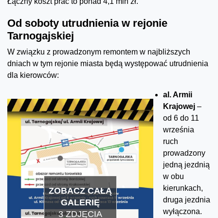
Łączny koszt prac to ponad 4,1 mln zł.
Od soboty utrudnienia w rejonie
Tarnogajskiej
W związku z prowadzonym remontem w najbliższych
dniach w tym rejonie miasta będą występować utrudnienia
dla kierowców:
al. Armii
Krajowej
–
od 6 do 11
września
ruch
prowadzony
jedną jezdnią
w obu
kierunkach,
ZOBACZ CAŁĄ
druga jezdnia
GALERIĘ
wyłączona.
3 ZDJĘCIA