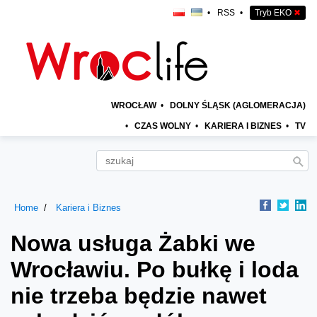
•
RSS
•
Tryb EKO
✖
WROCŁAW
•
DOLNY ŚLĄSK (AGLOMERACJA)
•
CZAS WOLNY
•
KARIERA I BIZNES
•
TV
Home
Kariera i Biznes
Nowa usługa Żabki we
Wrocławiu. Po bułkę i loda
nie trzeba będzie nawet