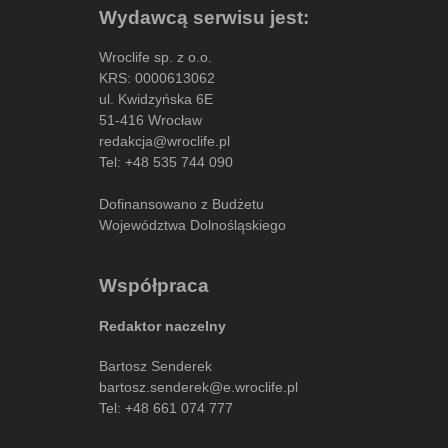
Wydawcą serwisu jest:
Wroclife sp. z o.o.
KRS: 0000613062
ul. Kwidzyńska 6E
51-416 Wrocław
redakcja@wroclife.pl
Tel:
+48 535 744 090
Dofinansowano z Budżetu
Województwa Dolnośląskiego
Współpraca
Redaktor naczelny
Bartosz Senderek
bartosz.senderek@e.wroclife.pl
Tel:
+48 661 074 777