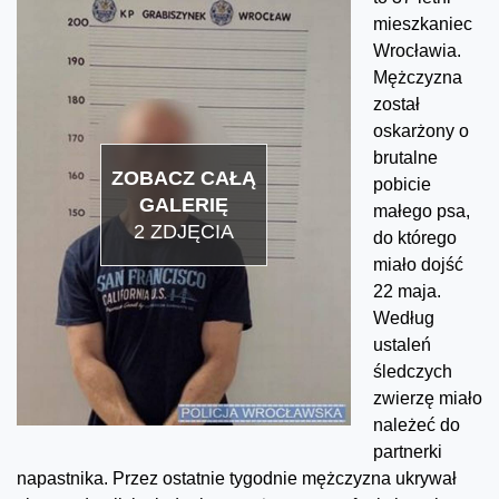
mieszkaniec
Wrocławia.
Mężczyzna
został
oskarżony o
brutalne
ZOBACZ CAŁĄ
pobicie
GALERIĘ
małego psa,
2 ZDJĘCIA
do którego
miało dojść
22 maja.
Według
ustaleń
śledczych
zwierzę miało
należeć do
partnerki
napastnika. Przez ostatnie tygodnie mężczyzna ukrywał