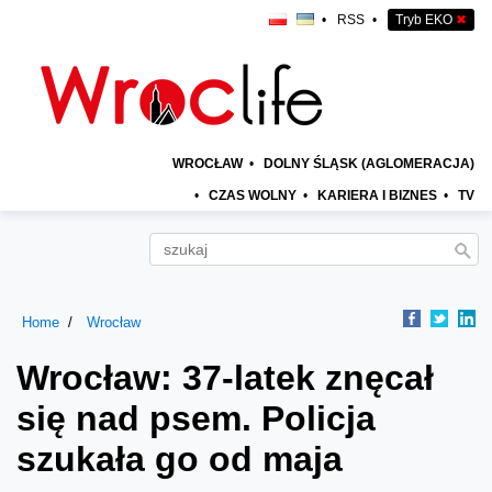
•
RSS
•
Tryb EKO
✖
WROCŁAW
•
DOLNY ŚLĄSK (AGLOMERACJA)
•
CZAS WOLNY
•
KARIERA I BIZNES
•
TV
Home
Wrocław
Wrocław: 37-latek znęcał
się nad psem. Policja
szukała go od maja