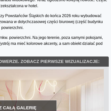
zekształcona w hotel.
przy Powstańców Śląskich do końca 2026 roku wybudować
lizowana w dotychczasowej części biurowej (część budynku
j powierzchni.
 mkw. powierzchni. Na jego terenie, poza samymi pokojami,
ystrój ma mieć kolorowe akcenty, a sam obiekt działać pod
OWERZE. ZOBACZ PIERWSZE WIZUALIZACJE:
 CAŁĄ GALERIĘ