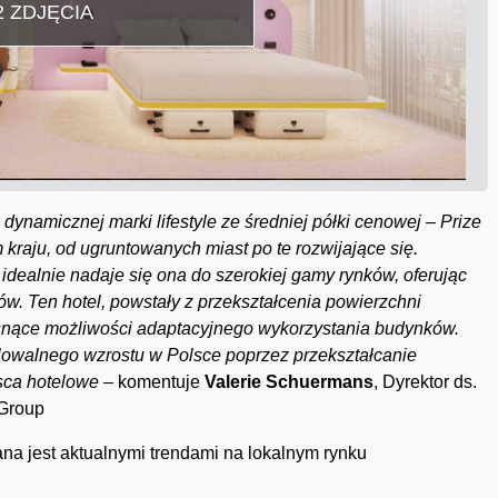
2 ZDJĘCIA
ynamicznej marki lifestyle ze średniej półki cenowej – Prize
kraju, od ugruntowanych miast po te rozwijające się.
idealnie nadaje się ona do szerokiej gamy rynków, oferując
rów. Ten hotel, powstały z przekształcenia powierzchni
osnące możliwości adaptacyjnego wykorzystania budynków.
owalnego wzrostu w Polsce poprzez przekształcanie
sca hotelowe –
komentuje
Valerie Schuermans
, Dyrektor ds.
 Group
a jest aktualnymi trendami na lokalnym rynku