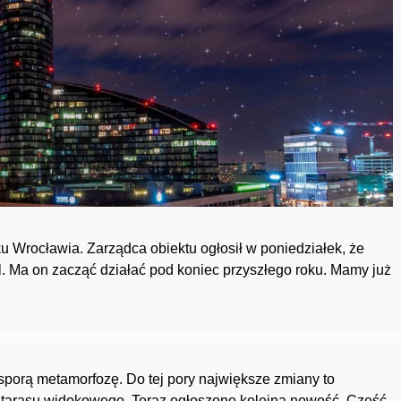
 Wrocławia. Zarządca obiektu ogłosił w poniedziałek, że
. Ma on zacząć działać pod koniec przyszłego roku. Mamy już
sporą metamorfozę. Do tej pory największe zmiany to
a tarasu widokowego. Teraz ogłoszono kolejną nowość. Część