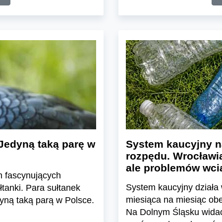
Jedyną taką parę w
System kaucyjny n
rozpędu. Wrocławia
ale problemów wcią
h fascynujących
System kaucyjny działa 
tanki. Para sułtanek
miesiąca na miesiąc ob
yną taką parą w Polsce.
Na Dolnym Śląsku widać 