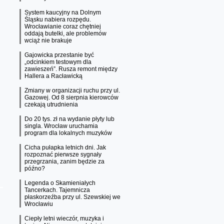
System kaucyjny na Dolnym
Śląsku nabiera rozpędu.
Wrocławianie coraz chętniej
oddają butelki, ale problemów
wciąż nie brakuje
Gajowicka przestanie być
„odcinkiem testowym dla
zawieszeń”. Rusza remont między
Hallera a Racławicką
Zmiany w organizacji ruchu przy ul.
Gazowej. Od 8 sierpnia kierowców
czekają utrudnienia
Do 20 tys. zł na wydanie płyty lub
singla. Wrocław uruchamia
program dla lokalnych muzyków
Cicha pułapka letnich dni. Jak
rozpoznać pierwsze sygnały
przegrzania, zanim będzie za
późno?
Legenda o Skamieniałych
Tancerkach. Tajemnicza
płaskorzeźba przy ul. Szewskiej we
Wrocławiu
Ciepły letni wieczór, muzyka i