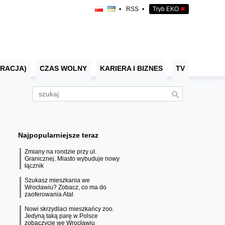
•
RSS
•
Tryb EKO
✖
RACJA)
CZAS WOLNY
KARIERA I BIZNES
TV
Najpopularniejsze teraz
Zmiany na rondzie przy ul.
Granicznej. Miasto wybuduje nowy
łącznik
Szukasz mieszkania we
Wrocławiu? Zobacz, co ma do
zaoferowania Atal
Nowi skrzydlaci mieszkańcy zoo.
Jedyną taką parę w Polsce
zobaczycie we Wrocławiu