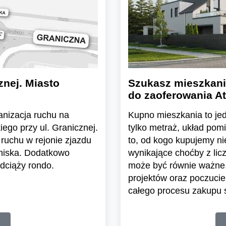
znej. Miasto
Szukasz mieszkani
do zaoferowania At
ganizacja ruchu na
Kupno mieszkania to jedn
ego przy ul. Granicznej.
tylko metraż, układ pom
ruchu w rejonie zjazdu
to, od kogo kupujemy n
tniska. Dodatkowo
wynikające choćby z lic
dciąży rondo.
może być równie ważne.
projektów oraz poczuci
całego procesu zakupu s