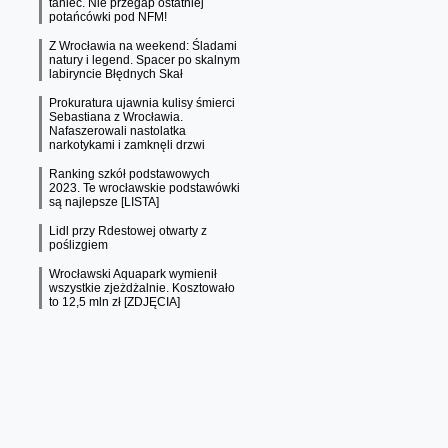
taniec. Nie przegap ostatniej
potańcówki pod NFM!
Z Wrocławia na weekend: Śladami
natury i legend. Spacer po skalnym
labiryncie Błędnych Skał
Prokuratura ujawnia kulisy śmierci
Sebastiana z Wrocławia.
Nafaszerowali nastolatka
narkotykami i zamknęli drzwi
Ranking szkół podstawowych
2023. Te wrocławskie podstawówki
są najlepsze [LISTA]
Lidl przy Rdestowej otwarty z
poślizgiem
Wrocławski Aquapark wymienił
wszystkie zjeżdżalnie. Kosztowało
to 12,5 mln zł [ZDJĘCIA]