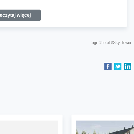
eczytaj więcej
tagi:
#hotel
#Sky Tower