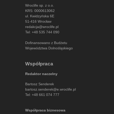
Wroclife sp. z o.o.
KRS: 0000613062
ul. Kwidzyńska 6E
51-416 Wrocław
redakcja@wroclife.pl
Tel:
+48 535 744 090
Dofinansowano z Budżetu
Województwa Dolnośląskiego
Współpraca
Redaktor naczelny
Bartosz Senderek
bartosz.senderek@e.wroclife.pl
Tel:
+48 661 074 777
Współpraca biznesowa