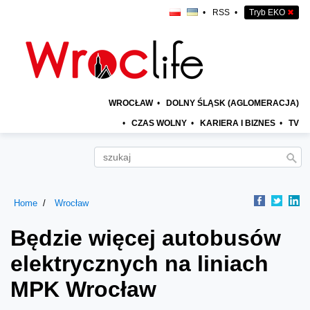
•
RSS
•
Tryb EKO
✖
WROCŁAW
•
DOLNY ŚLĄSK (AGLOMERACJA)
•
CZAS WOLNY
•
KARIERA I BIZNES
•
TV
Home
Wrocław
Będzie więcej autobusów
elektrycznych na liniach
MPK Wrocław