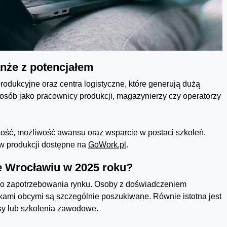
anże z potencjałem
odukcyjne oraz centra logistyczne, które generują dużą
e osób jako pracownicy produkcji, magazynierzy czy operatorzy
lność, możliwość awansu oraz wsparcie w postaci szkoleń.
ów produkcji dostępne na
GoWork.pl
.
e Wrocławiu w 2025 roku?
go zapotrzebowania rynku. Osoby z doświadczeniem
ami obcymi są szczególnie poszukiwane. Równie istotna jest
sy lub szkolenia zawodowe.