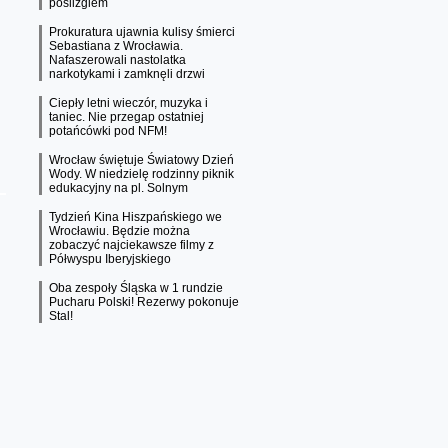
poślizgiem
Prokuratura ujawnia kulisy śmierci
Sebastiana z Wrocławia.
Nafaszerowali nastolatka
narkotykami i zamknęli drzwi
Ciepły letni wieczór, muzyka i
taniec. Nie przegap ostatniej
potańcówki pod NFM!
Wrocław świętuje Światowy Dzień
Wody. W niedzielę rodzinny piknik
edukacyjny na pl. Solnym
Tydzień Kina Hiszpańskiego we
Wrocławiu. Będzie można
zobaczyć najciekawsze filmy z
Półwyspu Iberyjskiego
Oba zespoły Śląska w 1 rundzie
Pucharu Polski! Rezerwy pokonuje
Stal!