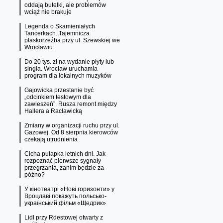
oddają butelki, ale problemów
wciąż nie brakuje
Legenda o Skamieniałych
Tancerkach. Tajemnicza
płaskorzeźba przy ul. Szewskiej we
Wrocławiu
Do 20 tys. zł na wydanie płyty lub
singla. Wrocław uruchamia
program dla lokalnych muzyków
Gajowicka przestanie być
„odcinkiem testowym dla
zawieszeń”. Rusza remont między
Hallera a Racławicką
Zmiany w organizacji ruchu przy ul.
Gazowej. Od 8 sierpnia kierowców
czekają utrudnienia
Cicha pułapka letnich dni. Jak
rozpoznać pierwsze sygnały
przegrzania, zanim będzie za
późno?
У кінотеатрі «Нові горизонти» у
Вроцлаві покажуть польсько-
український фільм «Щедрик»
Lidl przy Rdestowej otwarty z