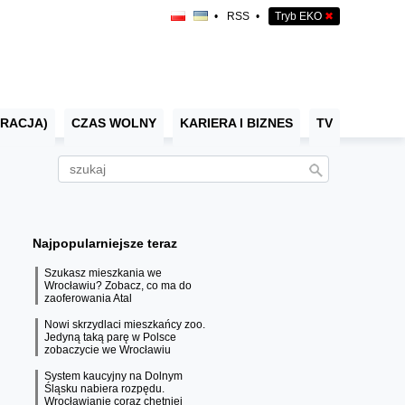
•
RSS
•
Tryb EKO
✖
RACJA)
CZAS WOLNY
KARIERA I BIZNES
TV
Najpopularniejsze teraz
Szukasz mieszkania we
Wrocławiu? Zobacz, co ma do
zaoferowania Atal
Nowi skrzydlaci mieszkańcy zoo.
Jedyną taką parę w Polsce
zobaczycie we Wrocławiu
System kaucyjny na Dolnym
Śląsku nabiera rozpędu.
Wrocławianie coraz chętniej