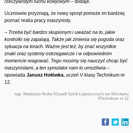
rzeczywistym ruchu kolejowym –
dodaje.
Uczniowie przyznają, że nowy sprzęt pomoże im bardziej
poznać realia pracy maszynisty.
–
Trzeba być bardzo skupionym i uważać na to, jakie
kontrolki się zapalają. Także jak zmienia się pogoda oraz
sytuacja na torach. Ważne jest też, by znać wszystkie
znaki oraz systemy ostrzegawcze i w odpowiednim
momencie reagować. Tego musimy się nauczyć chcąc być
maszynistami, a ten symulator nam to umożliwia –
opowiada
Janusz Hołówka
, uczeń V klasy Technikum nr
12.
tagi:
#edukacja
#kolej
#Zespół Szkół Logistycznych we Wrocławiu
#Technikum nr 12