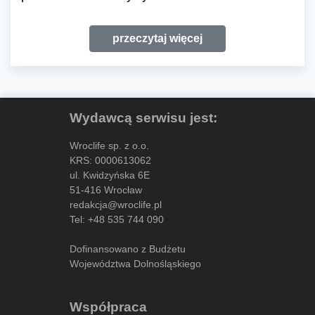
przeczytaj więcej
Wydawcą serwisu jest:
Wroclife sp. z o.o.
KRS: 0000613062
ul. Kwidzyńska 6E
51-416 Wrocław
redakcja@wroclife.pl
Tel:
+48 535 744 090
Dofinansowano z Budżetu
Województwa Dolnośląskiego
Współpraca