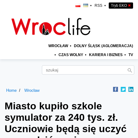
•
RSS
•
Tryb EKO
✖
WROCŁAW
•
DOLNY ŚLĄSK (AGLOMERACJA)
•
CZAS WOLNY
•
KARIERA I BIZNES
•
TV
Home
Wrocław
Miasto kupiło szkole
symulator za 240 tys. zł.
Uczniowie będą się uczyć