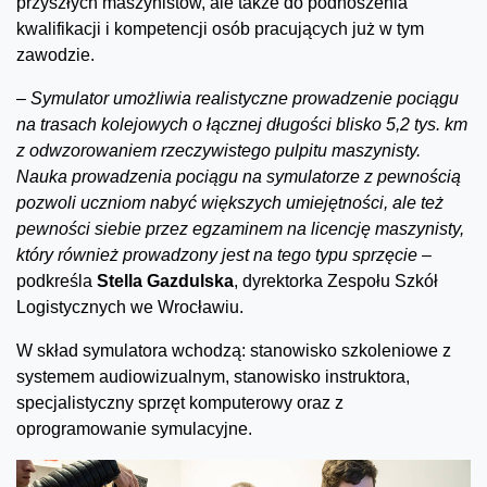
przyszłych maszynistów, ale także do podnoszenia
kwalifikacji i kompetencji osób pracujących już w tym
zawodzie.
–
Symulator umożliwia realistyczne prowadzenie pociągu
na trasach kolejowych o łącznej długości blisko 5,2 tys. km
z odwzorowaniem rzeczywistego pulpitu maszynisty.
Nauka prowadzenia pociągu na symulatorze z pewnością
pozwoli uczniom nabyć większych umiejętności, ale też
pewności siebie przez egzaminem na licencję maszynisty,
który również prowadzony jest na tego typu sprzęcie –
podkreśla
Stella Gazdulska
, dyrektorka Zespołu Szkół
Logistycznych we Wrocławiu.
W skład symulatora wchodzą: stanowisko szkoleniowe z
systemem audiowizualnym, stanowisko instruktora,
specjalistyczny sprzęt komputerowy oraz z
oprogramowanie symulacyjne.