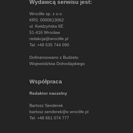
Wydawcą serwisu jest:
Wroclife sp. z o.o.
KRS: 0000613062
ul. Kwidzyńska 6E
51-416 Wrocław
redakcja@wroclife.pl
Tel:
+48 535 744 090
Dofinansowano z Budżetu
Województwa Dolnośląskiego
Współpraca
Redaktor naczelny
Bartosz Senderek
bartosz.senderek@e.wroclife.pl
Tel:
+48 661 074 777