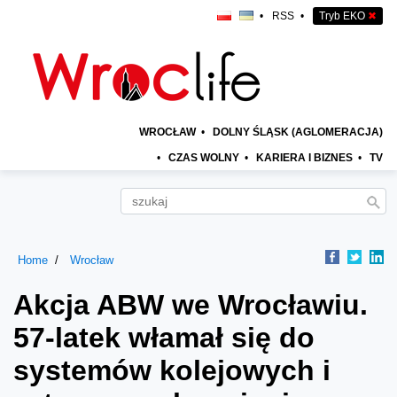
•
RSS
•
Tryb EKO
✖
WROCŁAW
•
DOLNY ŚLĄSK (AGLOMERACJA)
•
CZAS WOLNY
•
KARIERA I BIZNES
•
TV
Home
Wrocław
Akcja ABW we Wrocławiu.
57-latek włamał się do
systemów kolejowych i