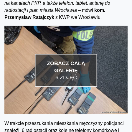
na kanałach PKP, a także telefon, tablet, antenę do
radiostacji i plan miasta Wrocławia –
mówi
kom.
Przemysław Ratajczyk
z KWP we Wrocławiu.
ZOBACZ CAŁĄ
GALERIĘ
6 ZDJĘĆ
W trakcie przeszukania mieszkania mężczyzny policjanci
znaleźli 6 radiostacji oraz kolejne telefony komórkowe i