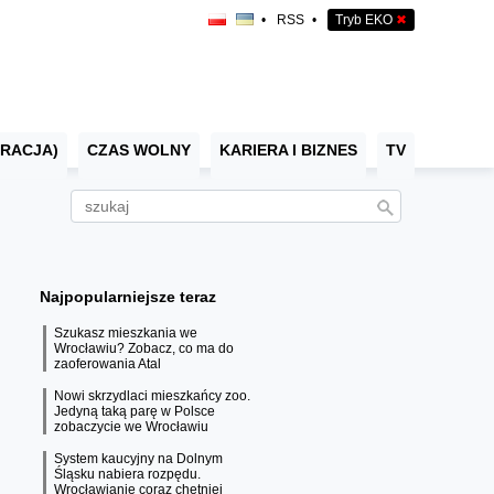
•
RSS
•
Tryb EKO
✖
RACJA)
CZAS WOLNY
KARIERA I BIZNES
TV
Najpopularniejsze teraz
Szukasz mieszkania we
Wrocławiu? Zobacz, co ma do
zaoferowania Atal
Nowi skrzydlaci mieszkańcy zoo.
Jedyną taką parę w Polsce
zobaczycie we Wrocławiu
System kaucyjny na Dolnym
Śląsku nabiera rozpędu.
Wrocławianie coraz chętniej