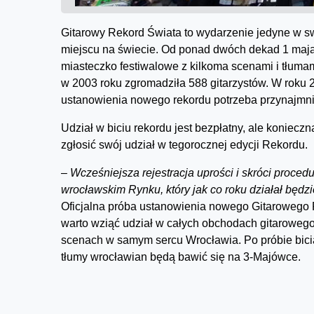
Gitarowy Rekord Świata to wydarzenie jedyne w swo
miejscu na świecie. Od ponad dwóch dekad 1 maja
miasteczko festiwalowe z kilkoma scenami i tłuma
w 2003 roku zgromadziła 588 gitarzystów. W roku 20
ustanowienia nowego rekordu potrzeba przynajmnie
Udział w biciu rekordu jest bezpłatny, ale konieczn
zgłosić swój udział w tegorocznej edycji Rekordu.
–
Wcześniejsza rejestracja uprości i skróci proce
wrocławskim Rynku, który jak co roku działał będz
Oficjalna próba ustanowienia nowego Gitarowego 
warto wziąć udział w całych obchodach gitarowego 
scenach w samym sercu Wrocławia. Po próbie bicia 
tłumy wrocławian będą bawić się na 3-Majówce.