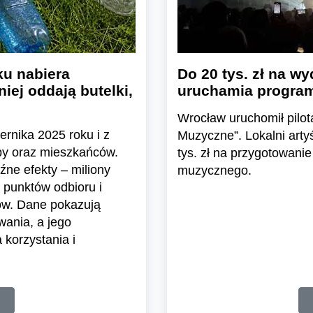
u nabiera
Do 20 tys. zł na wy
iej oddają butelki,
uruchamia program
Wrocław uruchomił pil
ernika 2025 roku i z
Muzyczne”. Lokalni arty
epy oraz mieszkańców.
tys. zł na przygotowanie
ne efekty – miliony
muzycznego.
 punktów odbioru i
ów. Dane pokazują
wania, a jego
korzystania i