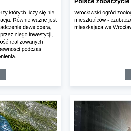
Polsce zobaczycie
zy których liczy się nie
Wrocławski ogród zoolo
zacja. Równie ważne jest
mieszkańców - czubacze 
iadczenie dewelopera,
mieszkająca we Wrocławi
przez niego inwestycji,
ość realizowanych
 pewności podczas
nienia.