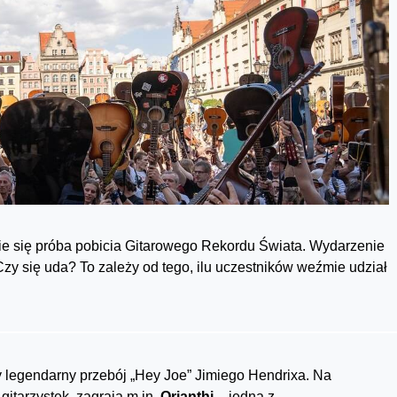
e się próba pobicia Gitarowego Rekordu Świata. Wydarzenie
Czy się uda? To zależy od tego, ilu uczestników weźmie udział
legendarny przebój „Hey Joe” Jimiego Hendrixa. Na
gitarzystek, zagrają m.in.
Orianthi
– jedna z