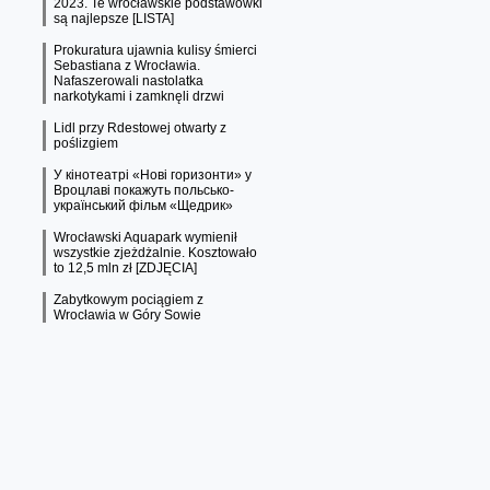
2023. Te wrocławskie podstawówki
są najlepsze [LISTA]
Prokuratura ujawnia kulisy śmierci
Sebastiana z Wrocławia.
Nafaszerowali nastolatka
narkotykami i zamknęli drzwi
Lidl przy Rdestowej otwarty z
poślizgiem
У кінотеатрі «Нові горизонти» у
Вроцлаві покажуть польсько-
український фільм «Щедрик»
Wrocławski Aquapark wymienił
wszystkie zjeżdżalnie. Kosztowało
to 12,5 mln zł [ZDJĘCIA]
Zabytkowym pociągiem z
Wrocławia w Góry Sowie