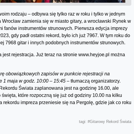
im rodzaju – odbywa się tylko raz w roku i tylko w jednym
 Wrocław zamienia się w miasto gitary, a wrocławski Rynek w
mi fanów instrumentów strunowych. Pierwsza edycja imprezy
23, gdy padł ostatni rekord, było ich już 7967. W tym roku do
j 7968 gitar i innych podobnych instrumentów strunowych.
a jest rejestracja. Już teraz na stronie www.heyjoe.pl można
durę obowiązkowych zapisów w punkcie rejestracji na
ie 1 maja w godz. 10:00 – 15:45 –
tłumaczą organizatorzy.
Rekordu Świata zaplanowana jest na godzinę 16.00, ale
święta, które rozpoczną się już od godziny 10.00 na kilku
rekordu impreza przeniesie się na Pergolę, gdzie jak co roku
tagi:
#Gitarowy Rekord Świata