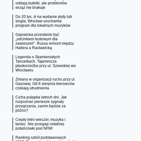
oddają butelki, ale problemów
wciąż nie brakuje
Do 20 tys. zł na wydanie płyty lub
singla. Wrocław uruchamia
program dla lokalnych muzyków
Gajowicka przestanie być
„odcinkiem testowym dla
zawieszeń”. Rusza remont między
Hallera a Racławicką
Legenda o Skamieniałych
Tancerkach. Tajemnicza
płaskorzeźba przy ul. Szewskiej we
Wrocławiu
Zmiany w organizacji ruchu przy ul.
Gazowej. Od 8 sierpnia kierowców
czekają utrudnienia
Cicha pułapka letnich dni. Jak
rozpoznać pierwsze sygnały
przegrzania, zanim będzie za
późno?
Ciepły letni wieczór, muzyka i
taniec. Nie przegap ostatniej
potańcówki pod NFM!
Ranking szkół podstawowych