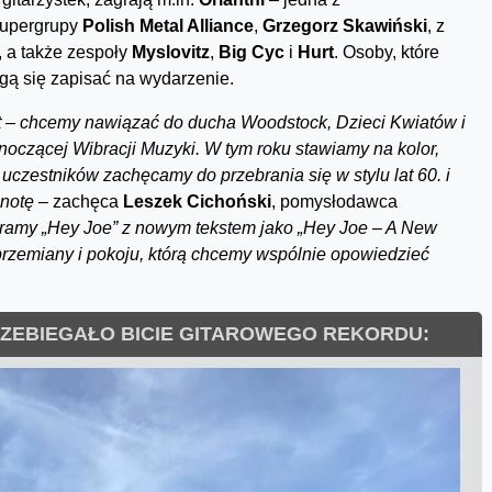
 supergrupy
Polish Metal Alliance
,
Grzegorz Skawiński
, z
, a także zespoły
Myslovitz
,
Big Cyc
i
Hurt
. Osoby, które
ogą się zapisać na wydarzenie.
t – chcemy nawiązać do ducha Woodstock, Dzieci Kwiatów i
noczącej Wibracji Muzyki. W tym roku stawiamy na kolor,
 uczestników zachęcamy do przebrania się w stylu lat 60. i
lnotę
– zachęca
Leszek Cichoński
, pomysłodawca
 gramy „Hey Joe” z nowym tekstem jako „Hey Joe – A New
 przemiany i pokoju, którą chcemy wspólnie opowiedzieć
RZEBIEGAŁO BICIE GITAROWEGO REKORDU: