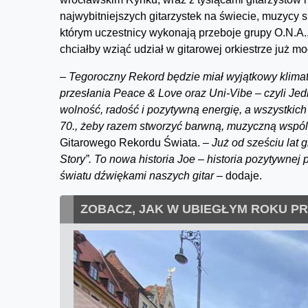
najwybitniejszych gitarzystek na świecie, muzycy
którym uczestnicy wykonają przeboje grupy O.N.A.
chciałby wziąć udział w gitarowej orkiestrze już m
–
Tegoroczny Rekord będzie miał wyjątkowy klima
przesłania Peace & Love oraz Uni-Vibe – czyli Jed
wolność, radość i pozytywną energię, a wszystkich
70., żeby razem stworzyć barwną, muzyczną wspó
Gitarowego Rekordu Świata.
– Już od sześciu lat
Story”. To nowa historia Joe – historia pozytywnej
światu dźwiękami naszych gitar –
dodaje.
ZOBACZ, JAK W UBIEGŁYM ROKU P