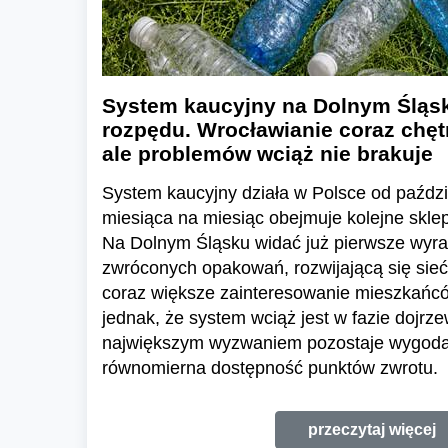
System kaucyjny na Dolnym Śląsk
rozpędu. Wrocławianie coraz chętn
ale problemów wciąż nie brakuje
System kaucyjny działa w Polsce od paździ
miesiąca na miesiąc obejmuje kolejne skl
Na Dolnym Śląsku widać już pierwsze wyraź
zwróconych opakowań, rozwijającą się sieć
coraz większe zainteresowanie mieszkańc
jednak, że system wciąż jest w fazie dojrze
największym wyzwaniem pozostaje wygoda 
równomierna dostępność punktów zwrotu.
przeczytaj więcej