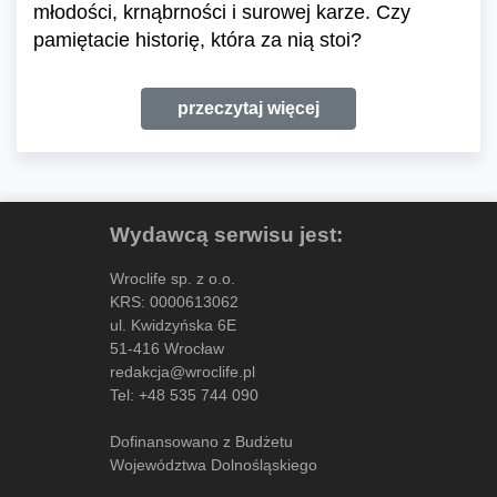
młodości, krnąbrności i surowej karze. Czy
pamiętacie historię, która za nią stoi?
przeczytaj więcej
Wydawcą serwisu jest:
Wroclife sp. z o.o.
KRS: 0000613062
ul. Kwidzyńska 6E
51-416 Wrocław
redakcja@wroclife.pl
Tel:
+48 535 744 090
Dofinansowano z Budżetu
Województwa Dolnośląskiego