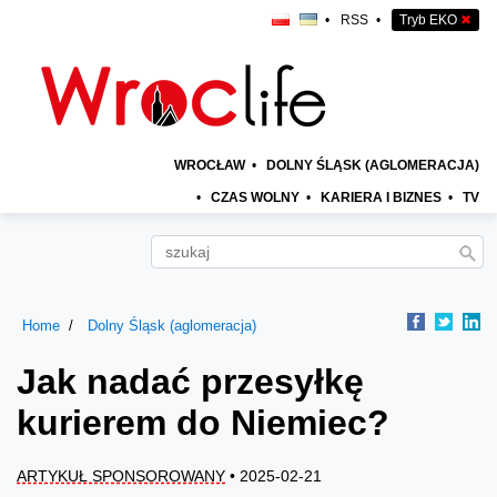
•
RSS
•
Tryb EKO
✖
WROCŁAW
•
DOLNY ŚLĄSK (AGLOMERACJA)
•
CZAS WOLNY
•
KARIERA I BIZNES
•
TV
Home
Dolny Śląsk (aglomeracja)
Jak nadać przesyłkę
kurierem do Niemiec?
ARTYKUŁ SPONSOROWANY
• 2025-02-21