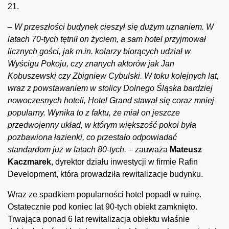
21.
–
W przeszłości budynek cieszył się dużym uznaniem. W
latach 70-tych tętnił on życiem, a sam hotel przyjmował
licznych gości, jak m.in. kolarzy biorących udział w
Wyścigu Pokoju, czy znanych aktorów jak Jan
Kobuszewski czy Zbigniew Cybulski. W toku kolejnych lat,
wraz z powstawaniem w stolicy Dolnego Śląska bardziej
nowoczesnych hoteli, Hotel Grand stawał się coraz mniej
popularny. Wynika to z faktu, że miał on jeszcze
przedwojenny układ, w którym większość pokoi była
pozbawiona łazienki, co przestało odpowiadać
standardom już w latach 80-tych.
–
zauważa
Mateusz
Kaczmarek
, dyrektor działu inwestycji w firmie Rafin
Development, która prowadziła rewitalizacje budynku.
Wraz ze spadkiem popularności hotel popadł w ruinę.
Ostatecznie pod koniec lat 90-tych obiekt zamknięto.
Trwająca ponad 6 lat rewitalizacja obiektu właśnie