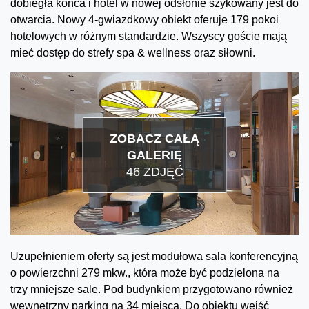
dobiegła końca i hotel w nowej odsłonie szykowany jest do
otwarcia. Nowy 4-gwiazdkowy obiekt oferuje 179 pokoi
hotelowych w różnym standardzie. Wszyscy goście mają
mieć dostęp do strefy spa & wellness oraz siłowni.
ZOBACZ CAŁĄ
GALERIĘ
46 ZDJĘĆ
Uzupełnieniem oferty są jest modułowa sala konferencyjną
o powierzchni 279 mkw., która może być podzielona na
trzy mniejsze sale. Pod budynkiem przygotowano również
wewnętrzny parking na 34 miejsca. Do obiektu wejść