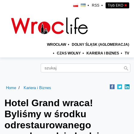
•
RSS
•
Tryb EKO
✖
WROCŁAW
•
DOLNY ŚLĄSK (AGLOMERACJA)
•
CZAS WOLNY
•
KARIERA I BIZNES
•
TV
Home
Kariera i Biznes
Hotel Grand wraca!
Byliśmy w środku
odrestaurowanego