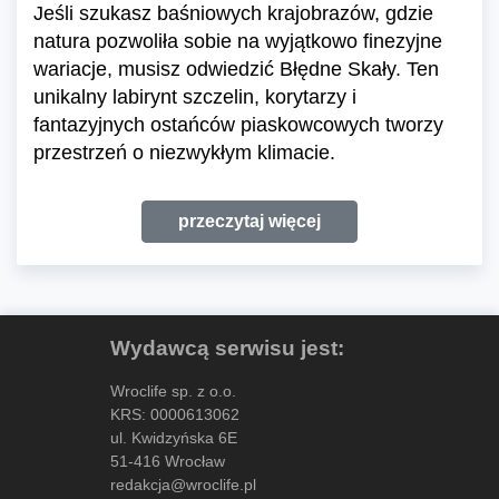
Jeśli szukasz baśniowych krajobrazów, gdzie
natura pozwoliła sobie na wyjątkowo finezyjne
wariacje, musisz odwiedzić Błędne Skały. Ten
unikalny labirynt szczelin, korytarzy i
fantazyjnych ostańców piaskowcowych tworzy
przestrzeń o niezwykłym klimacie.
przeczytaj więcej
Wydawcą serwisu jest:
Wroclife sp. z o.o.
KRS: 0000613062
ul. Kwidzyńska 6E
51-416 Wrocław
redakcja@wroclife.pl