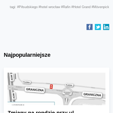
tagi:
#Piłsudskiego
#hotel wrocław
#Rafin
#Hotel Grand
#Mövenpick
Najpopularniejsze
Zmiany na rondzie przy ul.