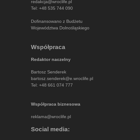
redakcja@wroclife.pl
Tel:
+48 535 744 090
Dofinansowano z Budżetu
Województwa Dolnośląskiego
Współpraca
Redaktor naczelny
Bartosz Senderek
bartosz.senderek@e.wroclife.pl
Tel:
+48 661 074 777
Współpraca biznesowa
reklama@wroclife.pl
Social media: