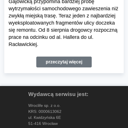
Gajowicką przypomina bardziej próbę
wytrzymałości samochodowego zawieszenia niż
zwykłą miejską trasę. Teraz jeden z najbardziej
wyeksploatowanych fragmentów ulicy doczeka
się remontu. Od 8 sierpnia drogowcy rozpoczną
prace na odcinku od al. Hallera do ul.
Racławickiej.
przeczytaj więcej
Wydawcą serwisu jest:
Wroclife sp. z o.o.
KRS: 0000613062
ul. Kwidzyńska 6E
51-416 Wrocław