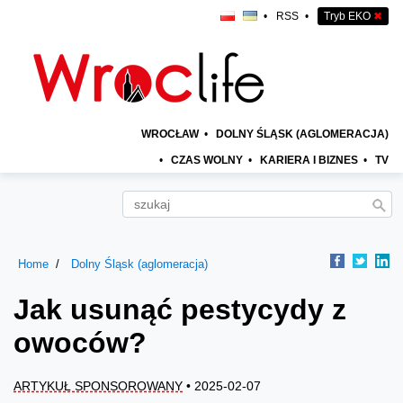
•
RSS
•
Tryb EKO
✖
WROCŁAW
•
DOLNY ŚLĄSK (AGLOMERACJA)
•
CZAS WOLNY
•
KARIERA I BIZNES
•
TV
Home
Dolny Śląsk (aglomeracja)
Jak usunąć pestycydy z
owoców?
ARTYKUŁ SPONSOROWANY
• 2025-02-07