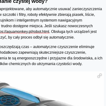
manie czystej wody?
projektowane, aby automatycznie usuwać zanieczyszczenia
zotki i filtry, roboty efektywnie zbierają piasek, liście,
zujnikom i inteligentnym systemom nawigacyjnym
w trudno dostępne miejsca. Jeśli szukasz nowoczesnych
tps://aquamonkey.pl/robot.html
. Obsługa tych urządzeń jest
zyć, by cały proces odbył się automatycznie.
 oszczędzają czas – automatyczne czyszczenie eliminuje
Dodatkowo zapewniają skuteczniejsze czyszczenie,
nia te są energooszczędne i przyjazne dla środowiska, a ich
dków chemicznych do utrzymania czystości wody.