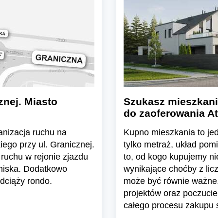
znej. Miasto
Szukasz mieszkani
do zaoferowania At
ganizacja ruchu na
Kupno mieszkania to jedn
ego przy ul. Granicznej.
tylko metraż, układ pom
ruchu w rejonie zjazdu
to, od kogo kupujemy n
tniska. Dodatkowo
wynikające choćby z lic
dciąży rondo.
może być równie ważne.
projektów oraz poczuci
całego procesu zakupu s