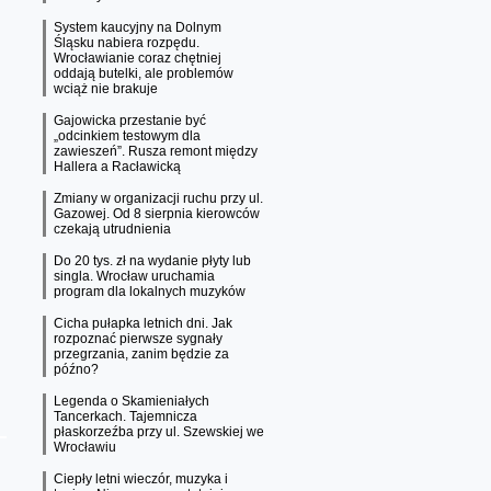
System kaucyjny na Dolnym
Śląsku nabiera rozpędu.
Wrocławianie coraz chętniej
oddają butelki, ale problemów
wciąż nie brakuje
Gajowicka przestanie być
„odcinkiem testowym dla
zawieszeń”. Rusza remont między
Hallera a Racławicką
Zmiany w organizacji ruchu przy ul.
Gazowej. Od 8 sierpnia kierowców
czekają utrudnienia
Do 20 tys. zł na wydanie płyty lub
singla. Wrocław uruchamia
program dla lokalnych muzyków
Cicha pułapka letnich dni. Jak
rozpoznać pierwsze sygnały
przegrzania, zanim będzie za
późno?
Legenda o Skamieniałych
Tancerkach. Tajemnicza
płaskorzeźba przy ul. Szewskiej we
Wrocławiu
Ciepły letni wieczór, muzyka i