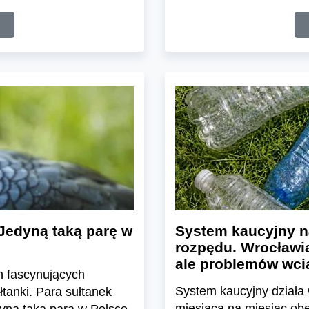
Jedyną taką parę w
System kaucyjny n
rozpędu. Wrocławia
ale problemów wcią
h fascynujących
System kaucyjny działa 
tanki. Para sułtanek
miesiąca na miesiąc ob