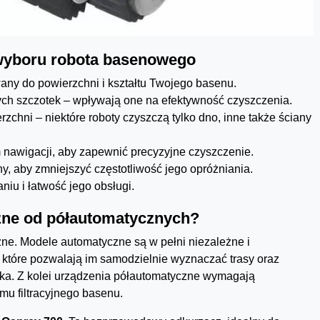
wyboru robota basenowego
any do powierzchni i kształtu Twojego basenu.
ch szczotek – wpływają one na efektywność czyszczenia.
chni – niektóre roboty czyszczą tylko dno, inne także ściany
awigacji, aby zapewnić precyzyjne czyszczenie.
mny, aby zmniejszyć częstotliwość jego opróżniania.
iu i łatwość jego obsługi.
zne od półautomatycznych?
zne. Modele automatyczne są w pełni niezależne i
tóre pozwalają im samodzielnie wyznaczać trasy oraz
nika. Z kolei urządzenia półautomatyczne wymagają
emu filtracyjnego basenu.