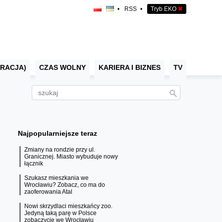
•
RSS
•
Tryb EKO
✖
RACJA)
CZAS WOLNY
KARIERA I BIZNES
TV
Najpopularniejsze teraz
Zmiany na rondzie przy ul.
Granicznej. Miasto wybuduje nowy
łącznik
Szukasz mieszkania we
Wrocławiu? Zobacz, co ma do
zaoferowania Atal
Nowi skrzydlaci mieszkańcy zoo.
Jedyną taką parę w Polsce
zobaczycie we Wrocławiu