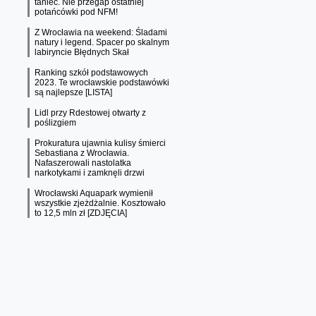
taniec. Nie przegap ostatniej
potańcówki pod NFM!
Z Wrocławia na weekend: Śladami
natury i legend. Spacer po skalnym
labiryncie Błędnych Skał
Ranking szkół podstawowych
2023. Te wrocławskie podstawówki
są najlepsze [LISTA]
Lidl przy Rdestowej otwarty z
poślizgiem
Prokuratura ujawnia kulisy śmierci
Sebastiana z Wrocławia.
Nafaszerowali nastolatka
narkotykami i zamknęli drzwi
Wrocławski Aquapark wymienił
wszystkie zjeżdżalnie. Kosztowało
to 12,5 mln zł [ZDJĘCIA]