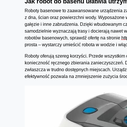
Jak robot do basenu ułatwia utrzy
Roboty basenowe to zaawansowane urządzenia za
z dna, ścian oraz powierzchni wody. Wyposażone w szc
gałęzie i inne zabrudzenia. Dzięki wbudowanym c
samodzielnie wyznaczają trasy i docierają nawet 
robotów basenowych, sprawdź ofertę na stronie
ht
prosta – wystarczy umieścić robota w wodzie i włąc
Roboty oferują szereg korzyści. Przede wszystkim
konieczność ręcznego zbierania zanieczyszczeń. 
zwłaszcza w trudno dostępnych miejscach. Urządze
efektywność pozwala na zmniejszenie zużycia śro