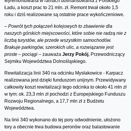
wyremontowana w ramach dofinansowania z Polskiego
Ładu, a koszt prac to 21 mln. zł. Remont trwał około 1,5
roku i dziś realizowane są ostatnie prace wykończeniowe.
–
P
owrót tych połączeń kolejowych to zbawienie dla
naszych górskich miejscowości, które sobie nie radzą nie z
liczbą turystów, ale przede wszystkim samochodów.
Brakuje parkingów, szerokich ulic, a rozwiązanie jest
proste – pociągi –
zauważa
Jerzy Pokój
, Przewodniczący
Sejmiku Województwa Dolnośląskiego.
Rewitalizacja linii 340 na odcinku Mysłakowice - Karpacz
realizowana jest dzięki funduszom unijnym. Przewidywany
całkowity koszt rewitalizacji tego odcinka to około 41 mln zł
w tym: ok. 23,3 mln zł pochodzi z Europejskiego Funduszu
Rozwoju Regionalnego, a 17,7 mln zł z Budżetu
Województwa.
Na linii 340 wykonano do tej pory odwodnienie, ułożono
tory a obecnie trwa budowa peronów oraz balastowanie