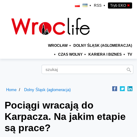
•
RSS
•
Tryb EKO
✖
WROCŁAW
•
DOLNY ŚLĄSK (AGLOMERACJA)
•
CZAS WOLNY
•
KARIERA I BIZNES
•
TV
Home
Dolny Śląsk (aglomeracja)
Pociągi wracają do
Karpacza. Na jakim etapie
są prace?