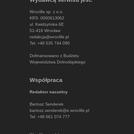
Wroclife sp. z o.o.
KRS: 0000613062
ul. Kwidzyńska 6E
51-416 Wrocław
redakcja@wroclife.pl
Tel:
+48 535 744 090
Dofinansowano z Budżetu
Województwa Dolnośląskiego
Współpraca
Redaktor naczelny
Bartosz Senderek
bartosz.senderek@e.wroclife.pl
Tel:
+48 661 074 777