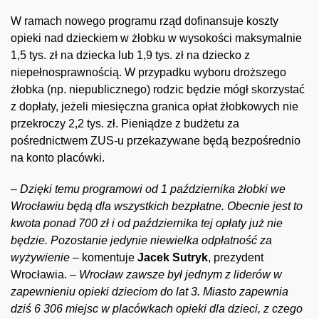
W ramach nowego programu rząd dofinansuje koszty
opieki nad dzieckiem w żłobku w wysokości maksymalnie
1,5 tys. zł na dziecka lub 1,9 tys. zł na dziecko z
niepełnosprawnością. W przypadku wyboru droższego
żłobka (np. niepublicznego) rodzic będzie mógł skorzystać
z dopłaty, jeżeli miesięczna granica opłat żłobkowych nie
przekroczy 2,2 tys. zł. Pieniądze z budżetu za
pośrednictwem ZUS-u przekazywane będą bezpośrednio
na konto placówki.
–
Dzięki temu programowi od 1 października żłobki we
Wrocławiu będą dla wszystkich bezpłatne. Obecnie jest to
kwota ponad 700 zł i od października tej opłaty już nie
będzie. Pozostanie jedynie niewielka odpłatność za
wyżywienie –
komentuje
Jacek Sutryk
, prezydent
Wrocławia.
– Wrocław zawsze był jednym z liderów w
zapewnieniu opieki dzieciom do lat 3. Miasto zapewnia
dziś 6 306 miejsc w placówkach opieki dla dzieci, z czego