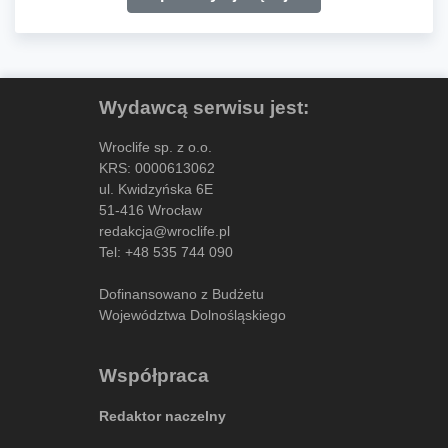
Wydawcą serwisu jest:
Wroclife sp. z o.o.
KRS: 0000613062
ul. Kwidzyńska 6E
51-416 Wrocław
redakcja@wroclife.pl
Tel:
+48 535 744 090
Dofinansowano z Budżetu
Województwa Dolnośląskiego
Współpraca
Redaktor naczelny