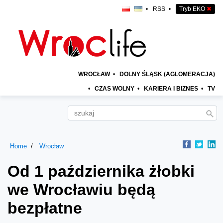
•
RSS
•
Tryb EKO
✖
WROCŁAW
•
DOLNY ŚLĄSK (AGLOMERACJA)
•
CZAS WOLNY
•
KARIERA I BIZNES
•
TV
Home
Wrocław
Od 1 października żłobki
we Wrocławiu będą
bezpłatne