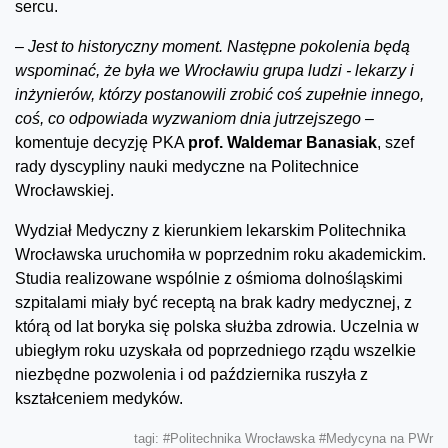
sercu.
–
Jest to historyczny moment. Następne pokolenia będą
wspominać, że była we Wrocławiu grupa ludzi - lekarzy i
inżynierów, którzy postanowili zrobić coś zupełnie innego,
coś, co odpowiada wyzwaniom dnia jutrzejszego –
komentuje decyzję PKA
prof. Waldemar Banasiak
, szef
rady dyscypliny nauki medyczne na Politechnice
Wrocławskiej.
Wydział Medyczny z kierunkiem lekarskim Politechnika
Wrocławska uruchomiła w poprzednim roku akademickim.
Studia realizowane wspólnie z ośmioma dolnośląskimi
szpitalami miały być receptą na brak kadry medycznej, z
którą od lat boryka się polska służba zdrowia. Uczelnia w
ubiegłym roku uzyskała od poprzedniego rządu wszelkie
niezbędne pozwolenia i od października ruszyła z
kształceniem medyków.
tagi:
#Politechnika Wrocławska
#Medycyna na PWr