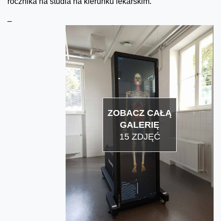
rocznika na studia na kierunku lekarskim.
–
ZOBACZ CAŁĄ
GALERIĘ
15 ZDJĘĆ