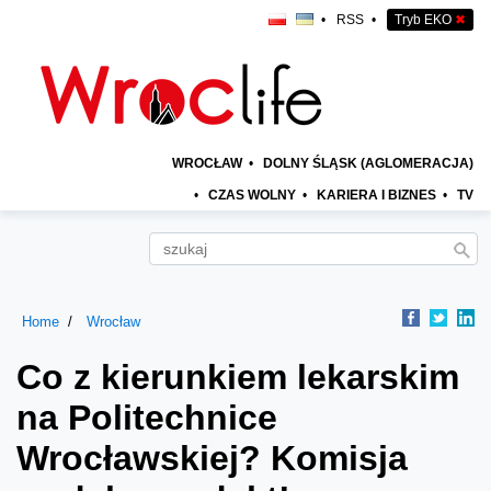
•
RSS
•
Tryb EKO
✖
WROCŁAW
•
DOLNY ŚLĄSK (AGLOMERACJA)
•
CZAS WOLNY
•
KARIERA I BIZNES
•
TV
Home
Wrocław
Co z kierunkiem lekarskim
na Politechnice
Wrocławskiej? Komisja