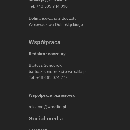
Tel:
+48 535 744 090
Dofinansowano z Budżetu
Województwa Dolnośląskiego
Współpraca
Redaktor naczelny
Bartosz Senderek
bartosz.senderek@e.wroclife.pl
Tel:
+48 661 074 777
Współpraca biznesowa
reklama@wroclife.pl
Social media:
Facebook