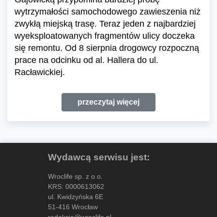
wytrzymałości samochodowego zawieszenia niż
zwykłą miejską trasę. Teraz jeden z najbardziej
wyeksploatowanych fragmentów ulicy doczeka
się remontu. Od 8 sierpnia drogowcy rozpoczną
prace na odcinku od al. Hallera do ul.
Racławickiej.
przeczytaj więcej
Wydawcą serwisu jest:
Wroclife sp. z o.o.
KRS: 0000613062
ul. Kwidzyńska 6E
51-416 Wrocław
redakcja@wroclife.pl