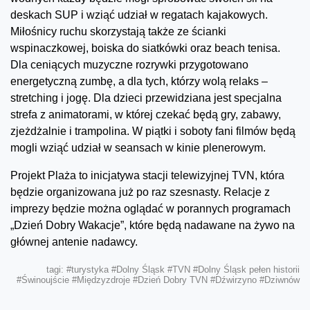
deskach SUP i wziąć udział w regatach kajakowych.
Miłośnicy ruchu skorzystają także ze ścianki
wspinaczkowej, boiska do siatkówki oraz beach tenisa.
Dla ceniących muzyczne rozrywki przygotowano
energetyczną zumbę, a dla tych, którzy wolą relaks –
stretching i jogę. Dla dzieci przewidziana jest specjalna
strefa z animatorami, w której czekać będą gry, zabawy,
zjeżdżalnie i trampolina. W piątki i soboty fani filmów będą
mogli wziąć udział w seansach w kinie plenerowym.
Projekt Plaża to inicjatywa stacji telewizyjnej TVN, która
będzie organizowana już po raz szesnasty. Relacje z
imprezy będzie można oglądać w porannych programach
„Dzień Dobry Wakacje”, które będą nadawane na żywo na
głównej antenie nadawcy.
tagi:
#turystyka
#Dolny Śląsk
#TVN
#Dolny Śląsk pełen historii
#Świnoujście
#Międzyzdroje
#Dzień Dobry TVN
#Dźwirzyno
#Dziwnów