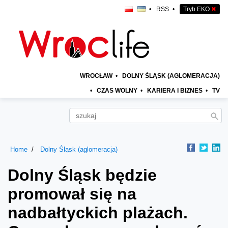
•
RSS
•
Tryb EKO
✖
WROCŁAW
•
DOLNY ŚLĄSK (AGLOMERACJA)
•
CZAS WOLNY
•
KARIERA I BIZNES
•
TV
Home
Dolny Śląsk (aglomeracja)
Dolny Śląsk będzie
promował się na
nadbałtyckich plażach.