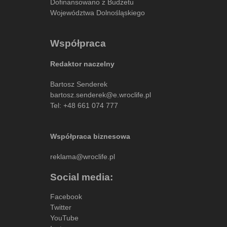
Dofinansowano z Budżetu
Województwa Dolnośląskiego
Współpraca
Redaktor naczelny
Bartosz Senderek
bartosz.senderek@e.wroclife.pl
Tel:
+48 661 074 777
Współpraca biznesowa
reklama@wroclife.pl
Social media:
Facebook
Twitter
YouTube