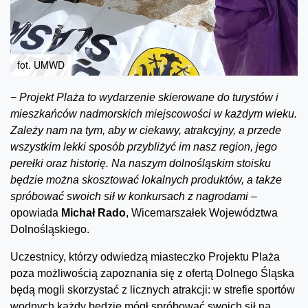
fot. UMWD
−
Projekt Plaża to wydarzenie skierowane do turystów i
mieszkańców nadmorskich miejscowości w każdym wieku.
Zależy nam na tym, aby w ciekawy, atrakcyjny, a przede
wszystkim lekki sposób przybliżyć im nasz region, jego
perełki oraz historię. Na naszym dolnośląskim stoisku
będzie można skosztować lokalnych produktów, a także
spróbować swoich sił w konkursach z nagrodami –
opowiada
Michał Rado
, Wicemarszałek Województwa
Dolnośląskiego.
Uczestnicy, którzy odwiedzą miasteczko Projektu Plaża
poza możliwością zapoznania się z ofertą Dolnego Śląska
będą mogli skorzystać z licznych atrakcji: w strefie sportów
wodnych każdy będzie mógł spróbować swoich sił na