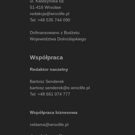
ul. Kwidzyńska 6E
51-416 Wrocław
redakcja@wroclife.pl
Tel:
+48 535 744 090
Dofinansowano z Budżetu
Województwa Dolnośląskiego
Współpraca
Redaktor naczelny
Bartosz Senderek
bartosz.senderek@e.wroclife.pl
Tel:
+48 661 074 777
Współpraca biznesowa
reklama@wroclife.pl