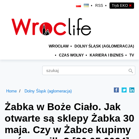
•
RSS
•
Tryb EKO
✖
WROCŁAW
•
DOLNY ŚLĄSK (AGLOMERACJA)
•
CZAS WOLNY
•
KARIERA I BIZNES
•
TV
Home
Dolny Śląsk (aglomeracja)
Żabka w Boże Ciało. Jak
otwarte są sklepy Żabka 30
maja. Czy w Żabce kupimy