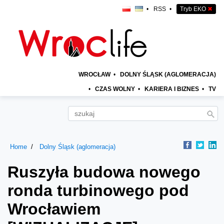
•
RSS
•
Tryb EKO
✖
WROCŁAW
•
DOLNY ŚLĄSK (AGLOMERACJA)
•
CZAS WOLNY
•
KARIERA I BIZNES
•
TV
Home
Dolny Śląsk (aglomeracja)
Ruszyła budowa nowego
ronda turbinowego pod
Wrocławiem