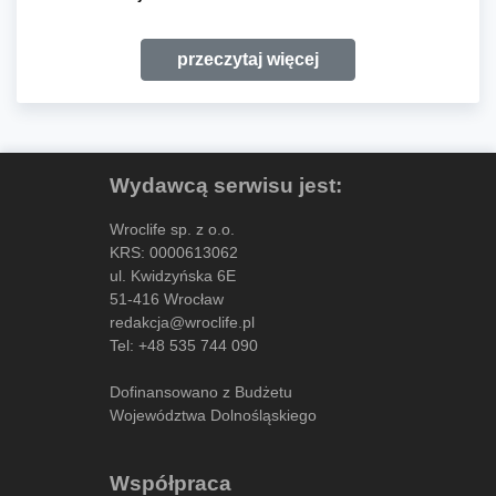
przeczytaj więcej
Wydawcą serwisu jest:
Wroclife sp. z o.o.
KRS: 0000613062
ul. Kwidzyńska 6E
51-416 Wrocław
redakcja@wroclife.pl
Tel:
+48 535 744 090
Dofinansowano z Budżetu
Województwa Dolnośląskiego
Współpraca