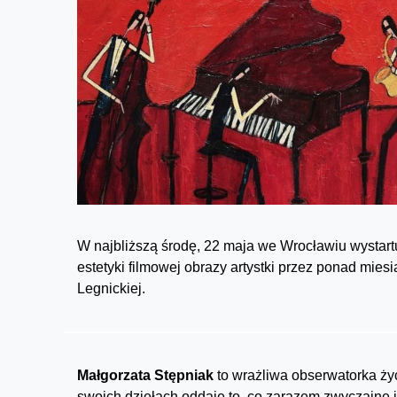
W najbliższą środę, 22 maja we Wrocławiu wystart
estetyki filmowej obrazy artystki przez ponad mie
Legnickiej.
Małgorzata Stępniak
to wrażliwa obserwatorka życ
swoich dziełach oddaje to, co zarazem zwyczajne i