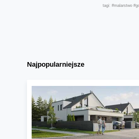
tagi:
#malarstwo
#g
Najpopularniejsze