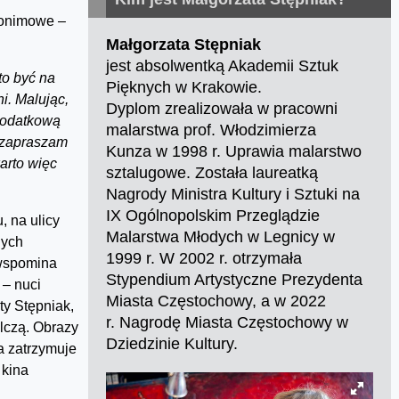
nonimowe –
Małgorzata Stępniak
jest absolwentką Akademii Sztuk
to być na
Pięknych w Krakowie.
i. Malując,
Dyplom zrealizowała w pracowni
 dodatkową
malarstwa prof. Włodzimierza
 zapraszam
Kunza w 1998 r. Uprawia malarstwo
arto więc
sztalugowe. Została laureatką
Nagrody Ministra Kultury i Sztuki na
IX Ogólnopolskim Przeglądzie
 na ulicy
Malarstwa Młodych w Legnicy w
nych
1999 r. W 2002 r. otrzymała
 wspomina
Stypendium Artystyczne Prezydenta
 – nuci
Miasta Częstochowy, a w 2022
ty Stępniak,
r. Nagrodę Miasta Częstochowy w
ilczą. Obrazy
Dziedzinie Kultury.
a zatrzymuje
 kina