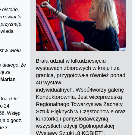
 historie,
n świat to
 przyznaje,
wiada
st w wielu
Brała udział w kilkudziesięciu
 dlatego, że
wystawach zbiorowych w kraju i za
tę za
granicą, przygotowała również ponad
a
Marian
40 wystaw
indywidualnych. Współtworzy galerię
Konduktorownia. Jest wiceprezeską
Ona i On”
Regionalnego Towarzystwa Zachęty
o 24
Sztuk Pięknych w Częstochowie oraz
 56. Wstęp
kuratorką i pomysłodawczynią
aja o godz.
wszystkich edycji Ogólnopolskiej
ie z
Wystawy Sztuki „8 KOBIET”.