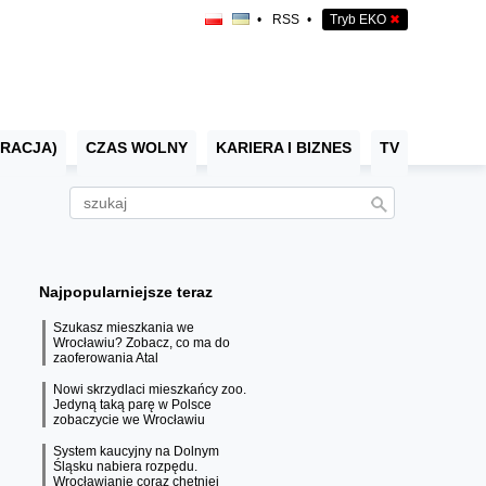
•
RSS
•
Tryb EKO
✖
RACJA)
CZAS WOLNY
KARIERA I BIZNES
TV
Najpopularniejsze teraz
Szukasz mieszkania we
Wrocławiu? Zobacz, co ma do
zaoferowania Atal
Nowi skrzydlaci mieszkańcy zoo.
Jedyną taką parę w Polsce
zobaczycie we Wrocławiu
System kaucyjny na Dolnym
Śląsku nabiera rozpędu.
Wrocławianie coraz chętniej