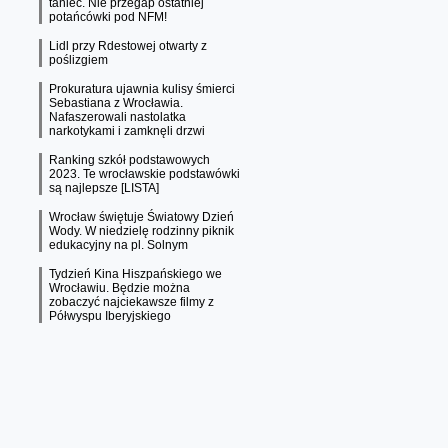
taniec. Nie przegap ostatniej
potańcówki pod NFM!
Lidl przy Rdestowej otwarty z
poślizgiem
Prokuratura ujawnia kulisy śmierci
Sebastiana z Wrocławia.
Nafaszerowali nastolatka
narkotykami i zamknęli drzwi
Ranking szkół podstawowych
2023. Te wrocławskie podstawówki
są najlepsze [LISTA]
Wrocław świętuje Światowy Dzień
Wody. W niedzielę rodzinny piknik
edukacyjny na pl. Solnym
Tydzień Kina Hiszpańskiego we
Wrocławiu. Będzie można
zobaczyć najciekawsze filmy z
Półwyspu Iberyjskiego