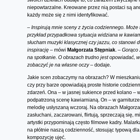
niepowtarzalne. Kreowane przez nią postaci są a
każdy może się z nimi identyfikować.
–
Inspirują mnie sceny z życia codziennego. Może 
przykład przypadkowa sytuacja widziana w kawiarn
słucham muzyki klasycznej czy jazzu, co stanowi
inspirację –
mówi
Małgorzata Stępniak
.
– Gorąco
na spotkanie. O obrazach trudno jest opowiadać, w
zobaczyć je na własne oczy –
dodaje.
Jakie scen zobaczymy na obrazach? W mieszkaniu,
czy przy barze opowiadają proste historie codzien
zdarzeń. Ona – w jasnej sukience przed kolano –
podpatrzoną scenę kawiarnianą. On – w garniturze
melodię usłyszaną wczoraj. Na obrazach Małgorza
zasłuchani, zaczarowani, flirtują, sprzeczają się, m
artystki przypominają często filmowe kadry. Malark
na płótnie naszą codzienność, stosując typową dla
kompozycję ujęć.