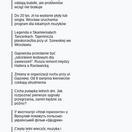
oddają butelki, ale problemów
wciąż nie brakuje
Do 20 tys. zł na wydanie płyty lub
singla. Wrocław uruchamia
program dla lokalnych muzyków
Legenda o Skamieniałych
Tancerkach. Tajemnicza
płaskorzeźba przy ul. Szewskiej we
Wrocławiu
Gajowicka przestanie być
„odcinkiem testowym dla
zawieszeń”. Rusza remont między
Hallera a Racławicką
Zmiany w organizacji ruchu przy ul.
Gazowej. Od 8 sierpnia kierowców
czekają utrudnienia
Cicha pułapka letnich dni. Jak
rozpoznać pierwsze sygnały
przegrzania, zanim będzie za
późno?
У кінотеатрі «Нові горизонти» у
Вроцлаві покажуть польсько-
український фільм «Щедрик»
Ciepły letni wieczór, muzyka i