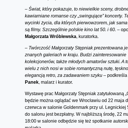
–
Świat, który pokazuje, to niewielkie sceny, drobne
kawiarniane romanse czy „swingujące” koncerty. Te
wycinki życia, dla których pierwowzorem, jak sama
są filmy. Szczególnie polskie kino lat 50. i 60. –
opo
Małgorzata Wróblewska
, kuratorka.
–
Twórczość Małgorzaty Stępniak prezentowana je
znanych galeriach w kraju. Budzi zainteresowanie
kolekcjonerów, także młodych amatorów sztuki. A to
wielu z nich nosi w sobie romantyczną nutę, tęskno
elegancją retro, za zadawaniem szyku –
podkreśl
Panek
, malarz i kurator.
Wystawę prac Małgorzaty Stępniak zatytułowaną „
będzie można oglądać we Wrocławiu od 22 maja d
czerwca w salonie Goldenmark przy ul. Legnickiej
do salonu jest bezpłatny. W najbliższą środę, 22 m
18:00 w salonie odbędzie się też spotkanie autorsk
malarką.