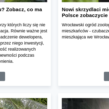
u? Zobacz, co ma
Nowi skrzydlaci mi
Polsce zobaczycie
zy których liczy się nie
Wrocławski ogród zoolo
zacja. Równie ważne jest
mieszkańców - czubacze 
iadczenie dewelopera,
mieszkająca we Wrocławi
przez niego inwestycji,
ość realizowanych
 pewności podczas
nienia.