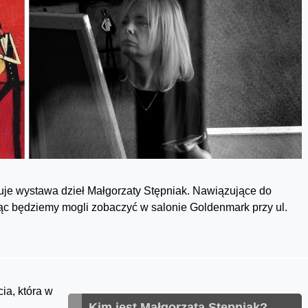
uje wystawa dzieł Małgorzaty Stępniak. Nawiązujące do
siąc będziemy mogli zobaczyć w salonie Goldenmark przy ul.
ia, która w
Kim jest Małgorzata Stępniak?