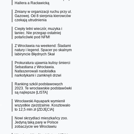
Hallera a Racławicką
Zmiany w organizacji ruchu przy ul.
Gazowej. Od 8 sierpnia kierowców
czekają utrudnienia
Ciepły letni wieczór, muzyka i
taniec. Nie przegap ostatniej
potańcówki pod NFM!
Z Wrocławia na weekend: Śladami
natury i legend. Spacer po skalnym
labiryncie Błędnych Skał
Prokuratura ujawnia kulisy śmierci
Sebastiana z Wrocławia.
Nafaszerowali nastolatka
narkotykami i zamknęli drzwi
Ranking szkół podstawowych
2023. Te wrocławskie podstawówki
są najlepsze [LISTA]
Wrocławski Aquapark wymienił
wszystkie zjeżdżalnie. Kosztowało
to 12,5 mln zł [ZDJĘCIA]
Nowi skrzydlaci mieszkańcy zoo.
Jedyną taką parę w Polsce
zobaczycie we Wrocławiu