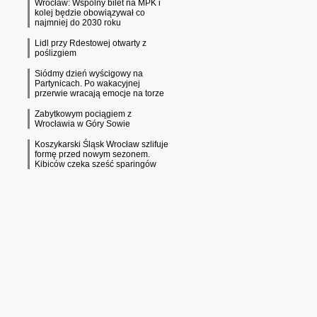
Wrocław: Wspólny bilet na MPK i
kolej będzie obowiązywał co
najmniej do 2030 roku
Lidl przy Rdestowej otwarty z
poślizgiem
Siódmy dzień wyścigowy na
Partynicach. Po wakacyjnej
przerwie wracają emocje na torze
Zabytkowym pociągiem z
Wrocławia w Góry Sowie
Koszykarski Śląsk Wrocław szlifuje
formę przed nowym sezonem.
Kibiców czeka sześć sparingów