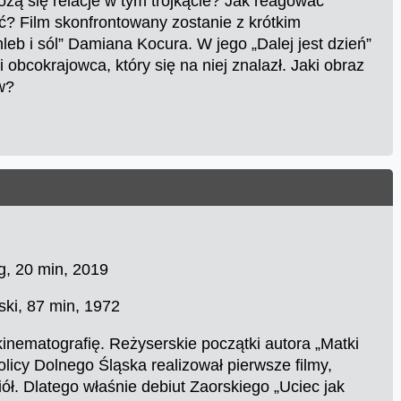
żą się relacje w tym trójkącie? Jak reagować
? Film skonfrontowany zostanie z krótkim
b i sól” Damiana Kocura. W jego „Dalej jest dzień”
obcokrajowca, który się na niej znalazł. Jaki obraz
ów?
g, 20 min, 2019
rski, 87 min, 1972
kinematografię. Reżyserskie początki autora „Matki
licy Dolnego Śląska realizował pierwsze filmy,
ciół. Dlatego właśnie debiut Zaorskiego „Uciec jak