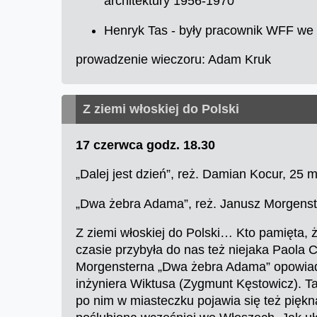
architektury 1956-1970"
Henryk Tas - były pracownik WFF we W
prowadzenie wieczoru: Adam Kruk
Z ziemi włoskiej do Polski
17 czerwca godz. 18.30
„Dalej jest dzień”, reż. Damian Kocur, 25 
„Dwa żebra Adama”, reż. Janusz Morgenst
Z ziemi włoskiej do Polski… Kto pamięta
czasie przybyła do nas też niejaka Paola 
Morgensterna „Dwa żebra Adama” opowiada
inżyniera Wiktusa (Zygmunt Kęstowicz). T
po nim w miasteczku pojawia się też piękna