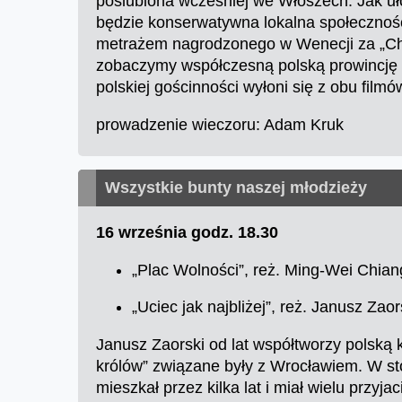
poślubiona wcześniej we Włoszech. Jak uło
będzie konserwatywna lokalna społeczność
metrażem nagrodzonego w Wenecji za „Chle
zobaczymy współczesną polską prowincję i 
polskiej gościnności wyłoni się z obu film
prowadzenie wieczoru: Adam Kruk
Wszystkie bunty naszej młodzieży
16 września godz. 18.30
„Plac Wolności”, reż. Ming-Wei Chian
„Uciec jak najbliżej”, reż. Janusz Zao
Janusz Zaorski od lat współtworzy polską 
królów” związane były z Wrocławiem. W sto
mieszkał przez kilka lat i miał wielu przyja