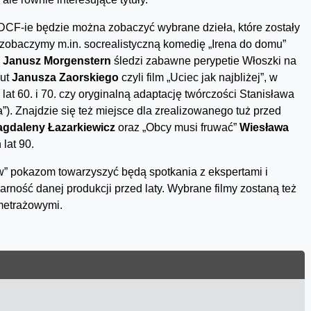
w DCF-ie będzie można zobaczyć wybrane dzieła, które zostały
zobaczymy m.in. socrealistyczną komedię „Irena do domu”
h
Janusz Morgenstern
śledzi zabawne perypetie Włoszki na
iut
Janusza Zaorskiego
czyli film „Uciec jak najbliżej”, w
lat 60. i 70. czy oryginalną adaptację twórczości Stanisława
xa”). Znajdzie się też miejsce dla zrealizowanego tuż przed
gdaleny Łazarkiewicz
oraz „Obcy musi fruwać”
Wiesława
lat 90.
” pokazom towarzyszyć będą spotkania z ekspertami i
arność danej produkcji przed laty. Wybrane filmy zostaną też
metrażowymi.