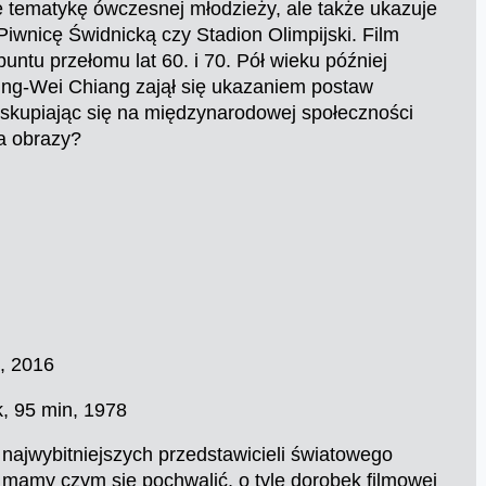
e tematykę ówczesnej młodzieży, ale także ukazuje
Piwnicę Świdnicką czy Stadion Olimpijski. Film
ntu przełomu lat 60. i 70. Pół wieku później
ing-Wei Chiang zajął się ukazaniem postaw
skupiając się na międzynarodowej społeczności
wa obrazy?
, 2016
ak, 95 min, 1978
najwybitniejszych przedstawicieli światowego
ury mamy czym się pochwalić, o tyle dorobek filmowej