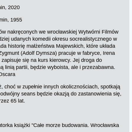
min, 2020
 min, 1955
lmów nakręconych we wrocławskiej Wytwórni Filmów
dziej udanych komedii okresu socrealistycznego w
ada historię małżeństwa Majewskich, które układa
Zygmunt (Adolf Dymsza) pracuje w fabryce, Irena
apisuje się na kurs kierowcy. Jej droga do
linią partii, będzie wyboista, ale i przezabawna.
 Oscara
ż, choć w zupełnie innych okolicznościach, spotkają
podwójny seans będzie okazją do zastanowienia się,
zez 65 lat.
 autorka książki "Całe morze budowania. Wrocławska