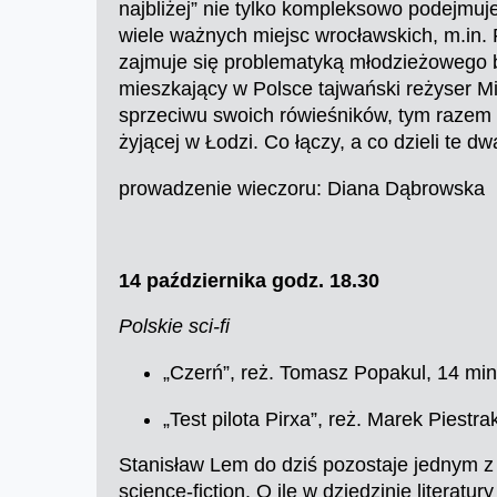
najbliżej” nie tylko kompleksowo podejmuj
wiele ważnych miejsc wrocławskich, m.in. 
zajmuje się problematyką młodzieżowego bu
mieszkający w Polsce tajwański reżyser M
sprzeciwu swoich rówieśników, tym razem 
żyjącej w Łodzi. Co łączy, a co dzieli te d
prowadzenie wieczoru: Diana Dąbrowska
14 października godz. 18.30
Polskie sci-fi
„Czerń”, reż. Tomasz Popakul, 14 min
„Test pilota Pirxa”, reż. Marek Piestr
Stanisław Lem do dziś pozostaje jednym z 
science-fiction. O ile w dziedzinie literat