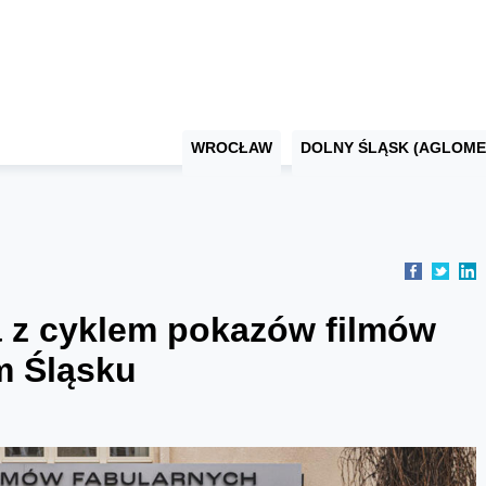
WROCŁAW
DOLNY ŚLĄSK (AGLOME
a z cyklem pokazów filmów
m Śląsku