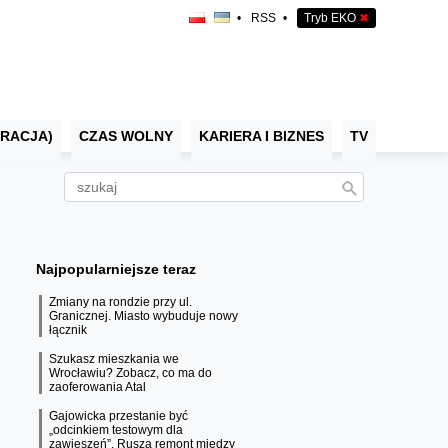
•
RSS
•
Tryb EKO
✖
RACJA)
CZAS WOLNY
KARIERA I BIZNES
TV
Najpopularniejsze teraz
Zmiany na rondzie przy ul.
Granicznej. Miasto wybuduje nowy
łącznik
Szukasz mieszkania we
Wrocławiu? Zobacz, co ma do
zaoferowania Atal
Gajowicka przestanie być
„odcinkiem testowym dla
zawieszeń”. Rusza remont między