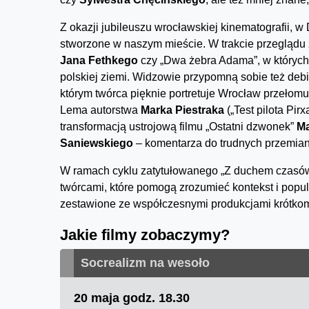
Z okazji jubileuszu wrocławskiej kinematografii, 
stworzone w naszym mieście. W trakcie przeglądu 
Jana Fethkego
czy „Dwa żebra Adama”, w któryc
polskiej ziemi. Widzowie przypomną sobie też deb
którym twórca pięknie portretuje Wrocław przełomu 
Lema autorstwa
Marka Piestraka
(„Test pilota Pir
transformacją ustrojową filmu „Ostatni dzwonek”
Ma
Saniewskiego
– komentarza do trudnych przemian 
W ramach cyklu zatytułowanego „Z duchem czasów
twórcami, które pomogą zrozumieć kontekst i popul
zestawione ze współczesnymi produkcjami krótko
Jakie filmy zobaczymy?
Socrealizm na wesoło
20 maja godz. 18.30