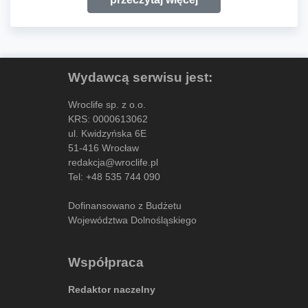
Wydawcą serwisu jest:
Wroclife sp. z o.o.
KRS: 0000613062
ul. Kwidzyńska 6E
51-416 Wrocław
redakcja@wroclife.pl
Tel:
+48 535 744 090
Dofinansowano z Budżetu
Województwa Dolnośląskiego
Współpraca
Redaktor naczelny