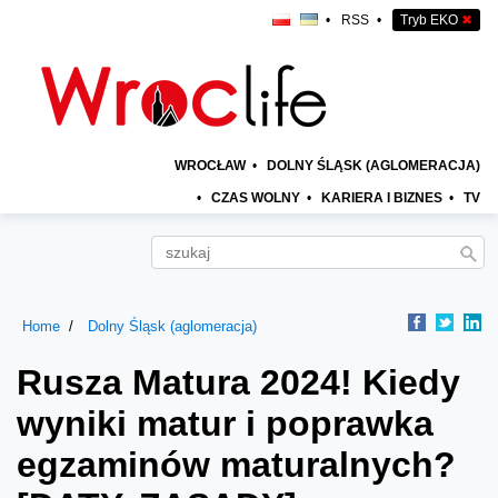
•
RSS
•
Tryb EKO
✖
WROCŁAW
•
DOLNY ŚLĄSK (AGLOMERACJA)
•
CZAS WOLNY
•
KARIERA I BIZNES
•
TV
Home
Dolny Śląsk (aglomeracja)
Rusza Matura 2024! Kiedy
wyniki matur i poprawka
egzaminów maturalnych?