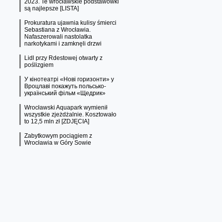
2023. Te wrocławskie podstawówki
są najlepsze [LISTA]
Prokuratura ujawnia kulisy śmierci
Sebastiana z Wrocławia.
Nafaszerowali nastolatka
narkotykami i zamknęli drzwi
Lidl przy Rdestowej otwarty z
poślizgiem
У кінотеатрі «Нові горизонти» у
Вроцлаві покажуть польсько-
український фільм «Щедрик»
Wrocławski Aquapark wymienił
wszystkie zjeżdżalnie. Kosztowało
to 12,5 mln zł [ZDJĘCIA]
Zabytkowym pociągiem z
Wrocławia w Góry Sowie