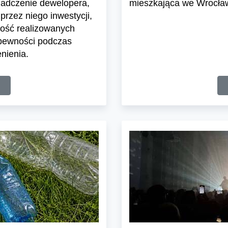
iadczenie dewelopera,
mieszkająca we Wrocławi
przez niego inwestycji,
ość realizowanych
 pewności podczas
nienia.