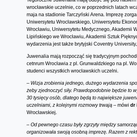
wrocławskie uczelnie, co w poprzednich latach wc
maja na stadionie Tarczyński Arena. Imprezę zorga
Uniwersytetu Wrocławskiego, Uniwersytetu Ekono
Wrocławiu, Uniwersytetu Medycznego, Akademii W
Lipińskiego we Wrocławiu, Akademii Sztuk Piękny
wydarzenia jest także brytyjski Coventry University
Juwenalia mają rozpocząć się tradycyjnym pochod
cetnrum Wrocławia z pl. Grunwaldzkiego na pl. W
studenci wszystkich wrocławskich uczelni.
–
Wizja zrobienia jednego, dużego wydarzenia spo
żeby zjednoczyć siły. Prawdopodobnie będzie to w
30 tysięcy osób, dlatego będą to największe juwe
uczelniami, z kolejnymi rozmowy trwają –
mówi
dr 
Wrocławskiej.
–
Od pewnego czasu były zgrzyty między samorząda
organizowała swoją osobną imprezę. Razem z rekt