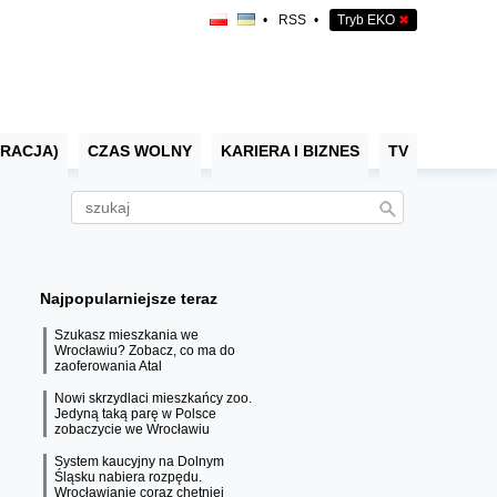
•
RSS
•
Tryb EKO
✖
RACJA)
CZAS WOLNY
KARIERA I BIZNES
TV
Najpopularniejsze teraz
Szukasz mieszkania we
Wrocławiu? Zobacz, co ma do
zaoferowania Atal
Nowi skrzydlaci mieszkańcy zoo.
Jedyną taką parę w Polsce
zobaczycie we Wrocławiu
System kaucyjny na Dolnym
Śląsku nabiera rozpędu.
Wrocławianie coraz chętniej