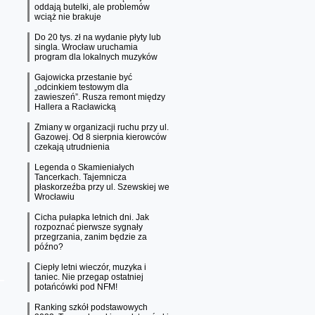
oddają butelki, ale problemów
wciąż nie brakuje
Do 20 tys. zł na wydanie płyty lub
singla. Wrocław uruchamia
program dla lokalnych muzyków
Gajowicka przestanie być
„odcinkiem testowym dla
zawieszeń”. Rusza remont między
Hallera a Racławicką
Zmiany w organizacji ruchu przy ul.
Gazowej. Od 8 sierpnia kierowców
czekają utrudnienia
Legenda o Skamieniałych
Tancerkach. Tajemnicza
płaskorzeźba przy ul. Szewskiej we
Wrocławiu
Cicha pułapka letnich dni. Jak
rozpoznać pierwsze sygnały
przegrzania, zanim będzie za
późno?
Ciepły letni wieczór, muzyka i
taniec. Nie przegap ostatniej
potańcówki pod NFM!
Ranking szkół podstawowych