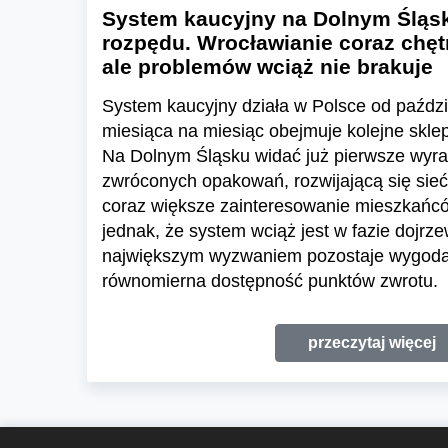
System kaucyjny na Dolnym Śląsk
rozpędu. Wrocławianie coraz chętn
ale problemów wciąż nie brakuje
System kaucyjny działa w Polsce od paździ
miesiąca na miesiąc obejmuje kolejne skl
Na Dolnym Śląsku widać już pierwsze wyraź
zwróconych opakowań, rozwijającą się sieć
coraz większe zainteresowanie mieszkańc
jednak, że system wciąż jest w fazie dojrze
największym wyzwaniem pozostaje wygoda 
równomierna dostępność punktów zwrotu.
przeczytaj więcej