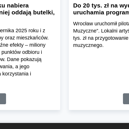
u nabiera
Do 20 tys. zł na wy
iej oddają butelki,
uruchamia program
Wrocław uruchomił pil
ernika 2025 roku i z
Muzyczne”. Lokalni arty
epy oraz mieszkańców.
tys. zł na przygotowanie
ne efekty – miliony
muzycznego.
 punktów odbioru i
ów. Dane pokazują
wania, a jego
korzystania i