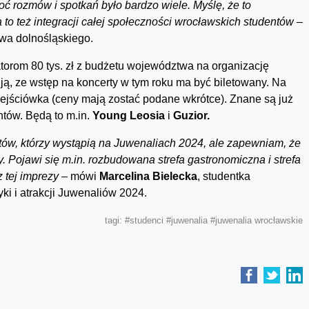
oć rozmów i spotkań było bardzo wiele. Myślę, że to
to też integracji całej społeczności wrocławskich studentów –
wa dolnośląskiego.
orom 80 tys. zł z budżetu województwa na organizację
ją, ze wstęp na koncerty w tym roku ma być biletowany. Na
wejściówka (ceny mają zostać podane wkrótce). Znane są już
ntów. Będą to m.in.
Young Leosia
i
Guzior.
ów, którzy wystąpią na Juwenaliach 2024, ale zapewniam, że
y. Pojawi się m.in. rozbudowana strefa gastronomiczna i strefa
 tej imprezy
– mówi
Marcelina Bielecka
, studentka
yki i atrakcji Juwenaliów 2024.
tagi:
#studenci
#juwenalia
#juwenalia wrocławskie