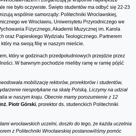
ale nie było oczywiste. Święto studentów ma odbyć się 22-23
nizują wspólnie samorządy: Politechniki Wrocławskiej,
micznego we Wrocławiu, Uniwersytetu Przyrodniczego we
ychowania Fizycznego, Akademii Muzycznej im. Karola
ch oraz Papieskiego Wydziału Teologicznego. Partnerem
, który ma swoją filię w naszym mieście.
em, który w godzinach przedpołudniowych przejdzie przez
olności. W barwnym pochodzie mieliby ramę w ramię pójść
wodowała mobilizację rektorów, prorektorów i studentów,
ydarzenie niespotykane na skalę Polską. Liczymy na udział
nalia w naszym kraju. Obecnie mamy porozumienie z 12
inż. Piotr Górski
, prorektor ds. studenckich Politechniki
mi wrocławskich uczelni, doszło do tego, że każda uczelnia
orem z Politechniki Wrocławskiej postanowiliśmy pomóc