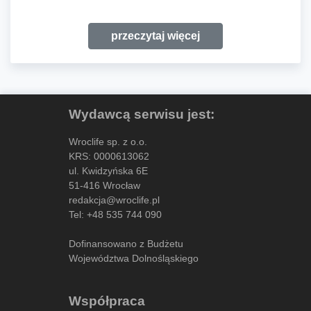
przeczytaj więcej
Wydawcą serwisu jest:
Wroclife sp. z o.o.
KRS: 0000613062
ul. Kwidzyńska 6E
51-416 Wrocław
redakcja@wroclife.pl
Tel:
+48 535 744 090
Dofinansowano z Budżetu
Województwa Dolnośląskiego
Współpraca