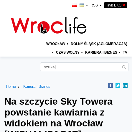
•
RSS
•
Tryb EKO
✖
WROCŁAW
•
DOLNY ŚLĄSK (AGLOMERACJA)
•
CZAS WOLNY
•
KARIERA I BIZNES
•
TV
Home
Kariera i Biznes
Na szczycie Sky Towera
powstanie kawiarnia z
widokiem na Wrocław