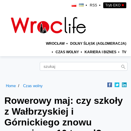
•
RSS
•
Tryb EKO
✖
WROCŁAW
•
DOLNY ŚLĄSK (AGLOMERACJA)
•
CZAS WOLNY
•
KARIERA I BIZNES
•
TV
Home
Czas wolny
Rowerowy maj: czy szkoły
z Wałbrzyskiej i
Górnickiego znowu