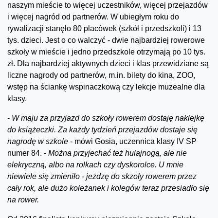
naszym mieście to więcej uczestników, więcej przejazdów
i więcej nagród od partnerów. W ubiegłym roku do
rywalizacji stanęło 80 placówek (szkół i przedszkoli) i 13
tys. dzieci. Jest o co walczyć - dwie najbardziej rowerowe
szkoły w mieście i jedno przedszkole otrzymają po 10 tys.
zł. Dla najbardziej aktywnych dzieci i klas przewidziane są
liczne nagrody od partnerów, m.in. bilety do kina, ZOO,
wstęp na ściankę wspinaczkową czy lekcje muzealne dla
klasy.
-
W maju za przyjazd do szkoły rowerem dostaję naklejkę
do książeczki. Za każdy tydzień przejazdów dostaje się
nagrodę w szkole
- mówi Gosia, uczennica klasy IV SP
numer 84. -
Można przyjechać też hulajnogą, ale nie
elekryczną, albo na rolkach czy dyskorolce. U mnie
niewiele się zmieniło - jeżdzę do skzoły rowerem przez
cały rok, ale dużo koleżanek i kolegów teraz przesiadło się
na rower.