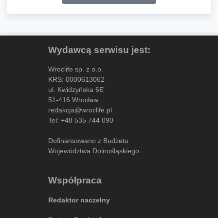
Wydawcą serwisu jest:
Wroclife sp. z o.o.
KRS: 0000613062
ul. Kwidzyńska 6E
51-416 Wrocław
redakcja@wroclife.pl
Tel:
+48 535 744 090
Dofinansowano z Budżetu
Województwa Dolnośląskiego
Współpraca
Redaktor naczelny