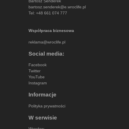
Bartosz Senderek
bartosz.senderek@e.wroclife.pl
Tel:
+48 661 074 777
Współpraca biznesowa
reklama@wroclife.pl
Social media:
Facebook
Twitter
YouTube
Instagram
Informacje
Polityka prywatności
W serwisie
Wrocław