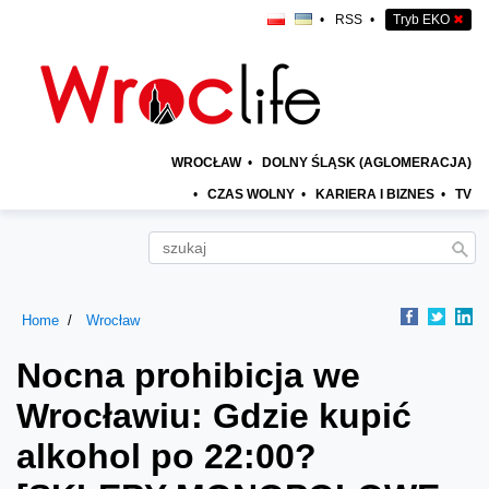
•
RSS
•
Tryb EKO
✖
WROCŁAW
•
DOLNY ŚLĄSK (AGLOMERACJA)
•
CZAS WOLNY
•
KARIERA I BIZNES
•
TV
Home
Wrocław
Nocna prohibicja we
Wrocławiu: Gdzie kupić
alkohol po 22:00?