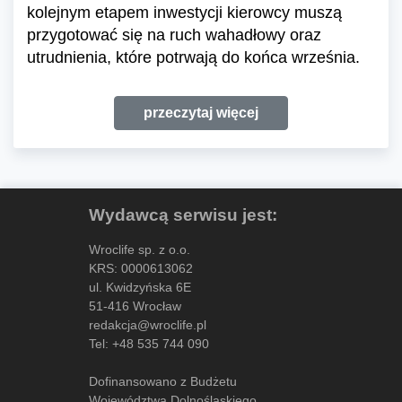
kolejnym etapem inwestycji kierowcy muszą
przygotować się na ruch wahadłowy oraz
utrudnienia, które potrwają do końca września.
przeczytaj więcej
Wydawcą serwisu jest:
Wroclife sp. z o.o.
KRS: 0000613062
ul. Kwidzyńska 6E
51-416 Wrocław
redakcja@wroclife.pl
Tel:
+48 535 744 090
Dofinansowano z Budżetu
Województwa Dolnośląskiego