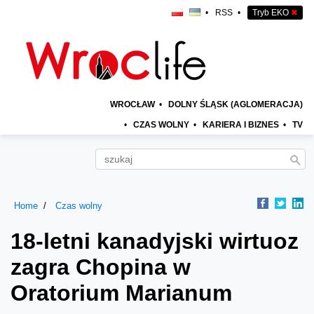
•
RSS
•
Tryb EKO
✖
WROCŁAW
•
DOLNY ŚLĄSK (AGLOMERACJA)
•
CZAS WOLNY
•
KARIERA I BIZNES
•
TV
Home
Czas wolny
18-letni kanadyjski wirtuoz
zagra Chopina w
Oratorium Marianum