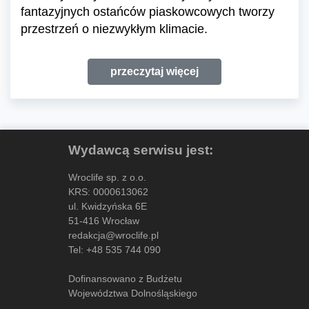
fantazyjnych ostańców piaskowcowych tworzy
przestrzeń o niezwykłym klimacie.
przeczytaj więcej
Wydawcą serwisu jest:
Wroclife sp. z o.o.
KRS: 0000613062
ul. Kwidzyńska 6E
51-416 Wrocław
redakcja@wroclife.pl
Tel:
+48 535 744 090
Dofinansowano z Budżetu
Województwa Dolnośląskiego