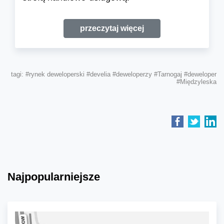
przeczytaj więcej
tagi:
#rynek deweloperski
#develia
#deweloperzy
#Tarnogaj
#deweloper
#Międzyleska
Najpopularniejsze