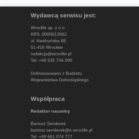
Wydawcą serwisu jest:
Wroclife sp. z o.o.
KRS: 0000613062
ul. Kwidzyńska 6E
51-416 Wrocław
redakcja@wroclife.pl
Tel:
+48 535 744 090
Dofinansowano z Budżetu
Województwa Dolnośląskiego
Współpraca
Redaktor naczelny
Bartosz Senderek
bartosz.senderek@e.wroclife.pl
Tel:
+48 661 074 777