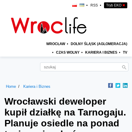
•
RSS
•
Tryb EKO
✖
WROCŁAW
•
DOLNY ŚLĄSK (AGLOMERACJA)
•
CZAS WOLNY
•
KARIERA I BIZNES
•
TV
Home
Kariera i Biznes
Wrocławski deweloper
kupił działkę na Tarnogaju.
Planuje osiedle na ponad