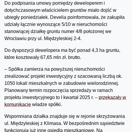
Do podpisania umowy pomiędzy deweloperem i
dotychczasowym właścicielem gruntów miało dojść w
ubiegły poniedziałek. Develia poinformowała, że zakupiła
udziały łącznie wynoszące 5/10 w nieruchomości
stanowiącej działkę gruntu numer 4/8 położonej we
Wrocławiu przy ul. Międzyleskiej 2-4.
Do dyspozycji dewelopera ma być ponad 4,3 ha gruntu,
które kosztowały 67,65 mln zł. brutto.
– Spółka zamierza na powyższej nieruchomości
zrealizować projekt inwestycyjny z szacowaną liczbą ok.
1050 lokali mieszkalnych w zabudowie wielorodzinnej.
Planowany termin rozpoczęcia sprzedaży w ramach
projektu inwestycyjnego to I kwartał 2025 r. –
przekazały w
komunikacie
władze spółki.
Wspomniana działka znajduje się w rejonie skrzyżowania
ul. Międzyleskiej z Klimasa. W bezpośrednim sąsiedztwie
funkcjonują już inne osiedla mieszkaniowe. Na