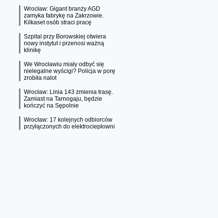
Wrocław: Gigant branży AGD
zamyka fabrykę na Zakrzowie.
Kilkaset osób straci pracę
Szpital przy Borowskiej otwiera
nowy instytut i przenosi ważną
klinikę
We Wrocławiu miały odbyć się
nielegalne wyścigi? Policja w porę
zrobiła nalot
Wrocław: Linia 143 zmienia trasę.
Zamiast na Tarnogaju, będzie
kończyć na Sępolnie
Wrocław: 17 kolejnych odbiorców
przyłączonych do elektrociepłowni