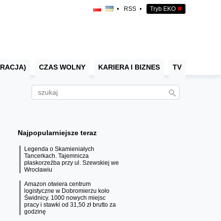
•
RSS
•
Tryb EKO
✖
RACJA)
CZAS WOLNY
KARIERA I BIZNES
TV
Najpopularniejsze teraz
Legenda o Skamieniałych
Tancerkach. Tajemnicza
płaskorzeźba przy ul. Szewskiej we
Wrocławiu
Amazon otwiera centrum
logistyczne w Dobromierzu koło
Świdnicy. 1000 nowych miejsc
pracy i stawki od 31,50 zł brutto za
godzinę