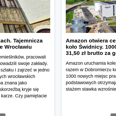
ach. Tajemnicza
Amazon otwiera ce
we Wrocławiu
koło Świdnicy. 100
31,50 zł brutto za 
emieślników, pracowali
Amazon uruchamia kolej
rowadzili swoje zakłady.
razem w Dobromierzu koł
szlaku i zajrzeć w jedno
1000 nowych miejsc pra
nych wrocławskich
podstawowych otrzymają 
ba znana jako
stażem stawka wzrośnie 
skorzeźbą kryje się
 karze. Czy pamiętacie