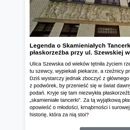
Legenda o Skamieniałych Tancerk
płaskorzeźba przy ul. Szewskiej 
Ulica Szewska od wieków tętniła życiem rz
tu szewcy, wypiekali piekarze, a rzeźnicy p
Dziś wystarczy jednak zboczyć z głównego 
z podwórek, by przenieść się w świat daw
podań. Kryje się tam niezwykła płaskorzeź
„skamieniałe tancerki”. Za tą wyjątkową pła
opowieść o młodości, krnąbrności i surowej
historię, która za nią stoi?