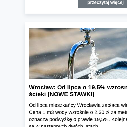
przeczytaj więcej
Wrocław: Od lipca o 19,5% wzrosn
ścieki [NOWE STAWKI]
Od lipca mieszkańcy Wrocławia zapłacą wię
Cena 1 m3 wody wzrośnie o 2,30 zł za metr
oznacza podwyżkę o prawie 19,5%. Kolejn
są w następnych dwóch latach.