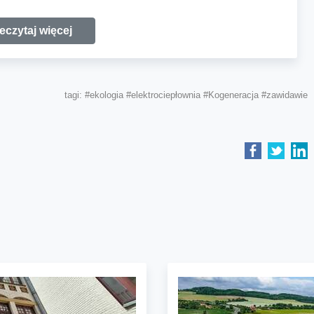
eczytaj więcej
tagi:
#ekologia
#elektrociepłownia
#Kogeneracja
#zawidawie