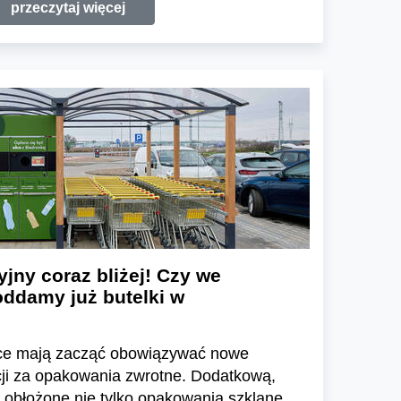
przeczytaj więcej
ny coraz bliżej! Czy we
oddamy już butelki w
sce mają zacząć obowiązywać nowe
cji za opakowania zwrotne. Dodatkową,
 obłożone nie tylko opakowania szklane,