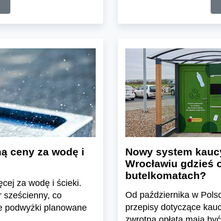
ą ceny za wodę i
Nowy system kaucyj
Wrocławiu gdzieś 
butelkomatach?
cej za wodę i ścieki.
Od października w Pol
 sześcienny, co
przepisy dotyczące kau
e podwyżki planowane
zwrotną opłatą mają być