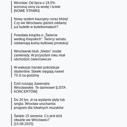
Wrocław: Od lipca o 19,5%
wzrosną ceny za wodę i ścieki
[NOWE STAWKI]
Nowy system kaucyjny coraz bliżej!
Czy we Wrocławiu gdzieś oddamy
już butelki w butelkomatach?
Powstała książka o „Świecie
według Kiepskich”. Twórcy serialu
odsłaniają kulisy kultowej produkcji
Wrocławski klub „Niebo” został
zamknięty. W przyszłym roku miał
obchodzić ćwierćwiecze
W wakacje handel potrzebuje
studentów. Stawki sięgają nawet
70 zł za godzinę
Dziś ruszają Juwenalia
Wrocławskie. Te darmowe! [LISTA
KONCERTÓW]
Do 20 tys. zł na wydanie płyty lub
singla. Wrocław uruchamia
program dla lokalnych muzyków
Święto 15 sierpnia. Co jest dziś
otwarte we Wrocławiu?
[15.08.2025]