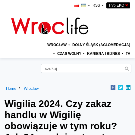
•
RSS
•
Tryb EKO
✖
WROCŁAW
•
DOLNY ŚLĄSK (AGLOMERACJA)
•
CZAS WOLNY
•
KARIERA I BIZNES
•
TV
Home
Wrocław
Wigilia 2024. Czy zakaz
handlu w Wigilię
obowiązuje w tym roku?