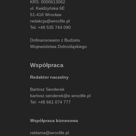
KRS: 0000613062
ul. Kwidzyńska 6E
51-416 Wrocław
redakcja@wroclife.pl
Tel:
+48 535 744 090
Dofinansowano z Budżetu
Województwa Dolnośląskiego
Współpraca
Redaktor naczelny
Bartosz Senderek
bartosz.senderek@e.wroclife.pl
Tel:
+48 661 074 777
Współpraca biznesowa
reklama@wroclife.pl