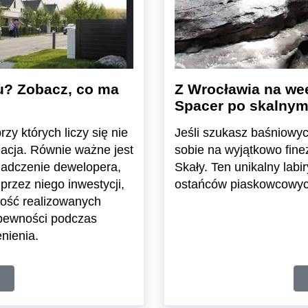
u? Zobacz, co ma
Z Wrocławia na wee
Spacer po skalnym
zy których liczy się nie
Jeśli szukasz baśniowyc
zacja. Równie ważne jest
sobie na wyjątkowo fine
iadczenie dewelopera,
Skały. Ten unikalny labir
przez niego inwestycji,
ostańców piaskowcowych
ość realizowanych
 pewności podczas
nienia.