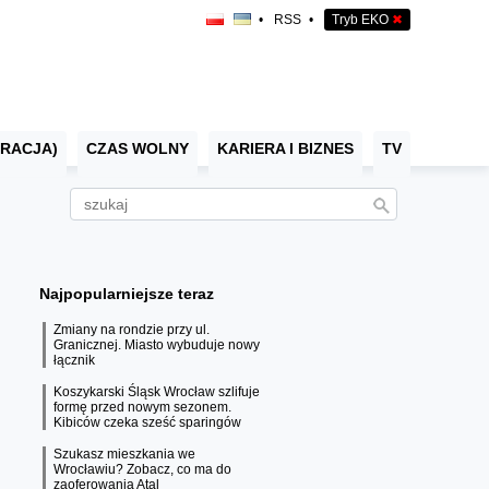
•
RSS
•
Tryb EKO
✖
RACJA)
CZAS WOLNY
KARIERA I BIZNES
TV
Najpopularniejsze teraz
Zmiany na rondzie przy ul.
Granicznej. Miasto wybuduje nowy
łącznik
Koszykarski Śląsk Wrocław szlifuje
formę przed nowym sezonem.
Kibiców czeka sześć sparingów
Szukasz mieszkania we
Wrocławiu? Zobacz, co ma do
zaoferowania Atal