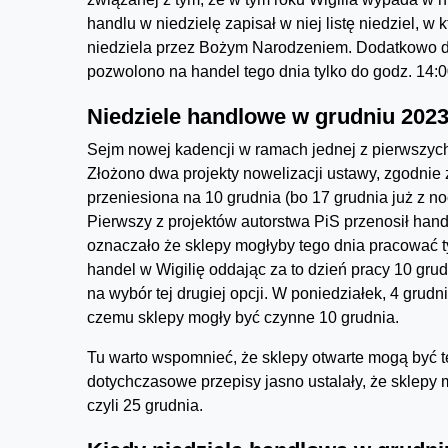
handlu w niedzielę zapisał w niej listę niedziel, 
niedziela przez Bożym Narodzeniem. Dodatkowo do
pozwolono na handel tego dnia tylko do godz. 14:0
Niedziele handlowe w grudniu 202
Sejm nowej kadencji w ramach jednej z pierwszych
Złożono dwa projekty nowelizacji ustawy, zgodnie 
przeniesiona na 10 grudnia (bo 17 grudnia już z n
Pierwszy z projektów autorstwa PiS przenosił hande
oznaczało że sklepy mogłyby tego dnia pracować ty
handel w Wigilię oddając za to dzień pracy 10 grud
na wybór tej drugiej opcji. W poniedziałek, 4 grud
czemu sklepy mogły być czynne 10 grudnia.
Tu warto wspomnieć, że sklepy otwarte mogą być też
dotychczasowe przepisy jasno ustalały, że sklep
czyli 25 grudnia.