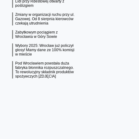
Lidl przy Rdestowej otwarty z
poślizgiem
Zmiany w organizacji ruchu przy ul.
Gazowej. Od 8 sierpnia kierowców
czekają utrudnienia
Zabytkowym pociągiem z
Wrocławia w Góry Sowie
Wybory 2025: Wrocław już policzył
głosy! Mamy dane ze 100% komisji
w mieście
Pod Wrocławiem powstała duża
fabryka błonnika rozpuszczalnego.
To rewolucyjny składnik produktów
spożywczych [ZDJĘCIA]