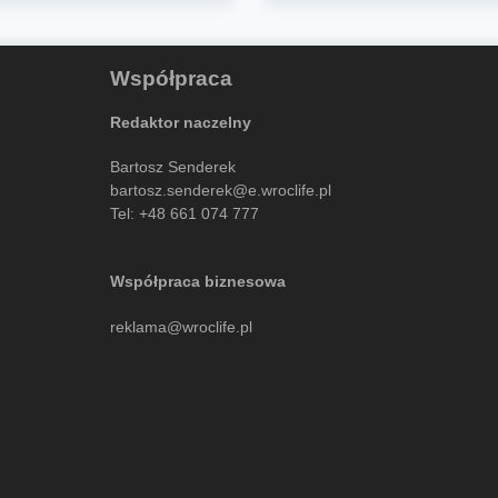
Współpraca
Redaktor naczelny
Bartosz Senderek
bartosz.senderek@e.wroclife.pl
Tel:
+48 661 074 777
Współpraca biznesowa
reklama@wroclife.pl