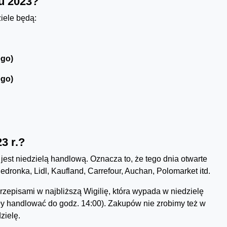
u 2023?
iele będą:
ego)
ego)
3 r.?
 jest niedzielą handlową. Oznacza to, że tego dnia otwarte
edronka, Lidl, Kaufland, Carrefour, Auchan, Polomarket itd.
zepisami w najbliższą Wigilię, która wypada w niedzielę
y handlować do godz. 14:00). Zakupów nie zrobimy też w
zielę.