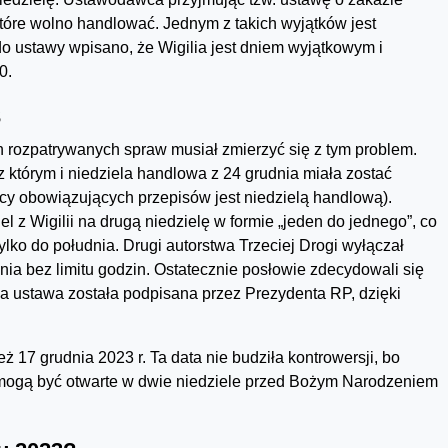
w które wolno handlować. Jednym z takich wyjątków jest
 ustawy wpisano, że Wigilia jest dniem wyjątkowym i
0.
3
 rozpatrywanych spraw musiał zmierzyć się z tym problem.
z którym i niedziela handlowa z 24 grudnia miała zostać
ocy obowiązujących przepisów jest niedzielą handlową).
l z Wigilii na drugą niedzielę w formie „jeden do jednego”, co
lko do południa. Drugi autorstwa Trzeciej Drogi wyłączał
nia bez limitu godzin. Ostatecznie posłowie zdecydowali się
nia ustawa została podpisana przez Prezydenta RP, dzięki
 17 grudnia 2023 r. Ta data nie budziła kontrowersji, bo
y mogą być otwarte w dwie niedziele przed Bożym Narodzeniem