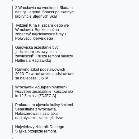
Z Wrocławia na weekend: Śladami
natury i legend. Spacer po skalnym
labiryncie Błędnych Skał
Tydzień Kina Hiszpańskiego we
Wrocławiu. Będzie można
zobaczyć najciekawsze filmy z
Półwyspu Iberyjskiego
Gajowicka przestanie być
„odcinkiem testowym dla
zawieszeń”. Rusza remont między
Hallera a Racławicką
Ranking szkół podstawowych
2023. Te wrocławskie podstawówki
są najlepsze [LISTA]
Wrocławski Aquapark wymienił
wszystkie zjeżdżalnie. Kosztowało
to 12,5 mln zł [ZDJĘCIA]
Prokuratura ujawnia kulisy śmierci
Sebastiana z Wrocławia.
Nafaszerowali nastolatka
narkotykami i zamknęli drzwi
Największy zbiornik Dolnego
Śląska przejdzie remont.