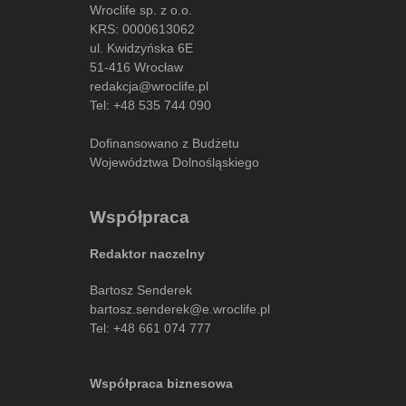
Wroclife sp. z o.o.
KRS: 0000613062
ul. Kwidzyńska 6E
51-416 Wrocław
redakcja@wroclife.pl
Tel:
+48 535 744 090
Dofinansowano z Budżetu
Województwa Dolnośląskiego
Współpraca
Redaktor naczelny
Bartosz Senderek
bartosz.senderek@e.wroclife.pl
Tel:
+48 661 074 777
Współpraca biznesowa