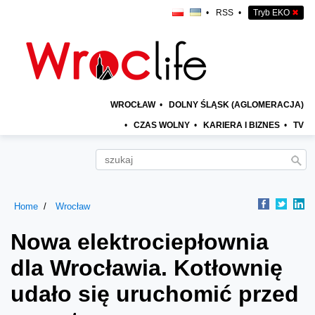
•
RSS
•
Tryb EKO
✖
WROCŁAW
•
DOLNY ŚLĄSK (AGLOMERACJA)
•
CZAS WOLNY
•
KARIERA I BIZNES
•
TV
Home
Wrocław
Nowa elektrociepłownia
dla Wrocławia. Kotłownię
udało się uruchomić przed