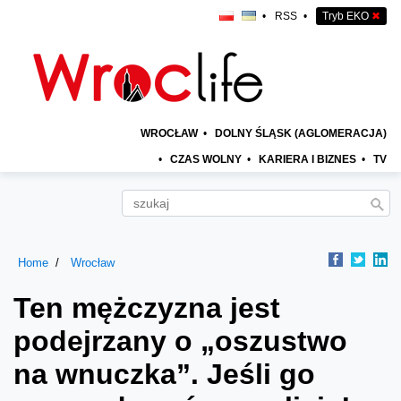
•
RSS
•
Tryb EKO
✖
WROCŁAW
•
DOLNY ŚLĄSK (AGLOMERACJA)
•
CZAS WOLNY
•
KARIERA I BIZNES
•
TV
Home
Wrocław
Ten mężczyzna jest
podejrzany o „oszustwo
na wnuczka”. Jeśli go