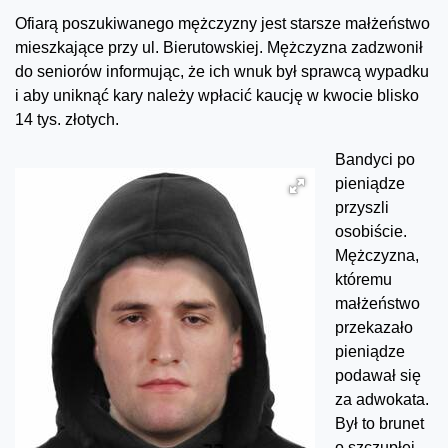
Ofiarą poszukiwanego mężczyzny jest starsze małżeństwo
mieszkające przy ul. Bierutowskiej. Mężczyzna zadzwonił
do seniorów informując, że ich wnuk był sprawcą wypadku
i aby uniknąć kary należy wpłacić kaucję w kwocie blisko
14 tys. złotych.
Bandyci po
pieniądze
przyszli
osobiście.
Mężczyzna,
któremu
małżeństwo
przekazało
pieniądze
podawał się
za adwokata.
Był to brunet
o szczupłej