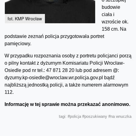
budowie
ciała i
fot. KMP Wrocław
wzroście ok.
158 cm. Na
podstawie zeznań policja przygotowała portret
pamięciowy.
W przypadku rozpoznania osoby z portretu policjanci porzą
o pilny kontakt z dyżurnym Komisariatu Policji Wrocław-
Osiedle pod nr tel.: 47 871 28 20 lub pod adresem @:
dyzurny.kp-osiedle@wroclaw.wr.policja.gov.pl bądź
najbliższą jednostką policji, a także numerem alarmowym
112.
Informację w tej sprawie można przekazać anonimowo.
tagi:
#policja
#poszukiwany
#na wnuczka