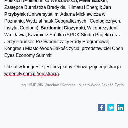
Polskich (Politechnika Wrocławska);
Peter Bakker
,
Zastępca Burmistrza Bredy ds. Klimatu i Energii;
Jan
Przybyłek
(Uniwersytet im. Adama Mickiewicza w
Poznaniu, Wydział nauk Geograficznych i Geologicznych,
Instytut Geologii);
Bartłomiej Ciążyński
, Wiceprezydent
Wrocławia; Kazimierz Śródka (SRDK Studio Projekt) oraz
Jerzy Haunser, Przewodniczący Rady Programowej
Kongresu Miasto-Woda-Jakość życia, przedstawiciel Open
Eyes Economy Summit.
Udział w kongresie jest bezpłatny. Obowiązuje rejestracja
watercity.com.pl/rejestracja
.
tagi:
#MPWiK Wrocław
#Kongresu Miasto-Woda-Jakość Życia