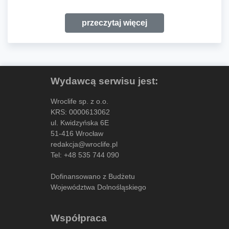
przeczytaj więcej
Wydawcą serwisu jest:
Wroclife sp. z o.o.
KRS: 0000613062
ul. Kwidzyńska 6E
51-416 Wrocław
redakcja@wroclife.pl
Tel:
+48 535 744 090
Dofinansowano z Budżetu
Województwa Dolnośląskiego
Współpraca