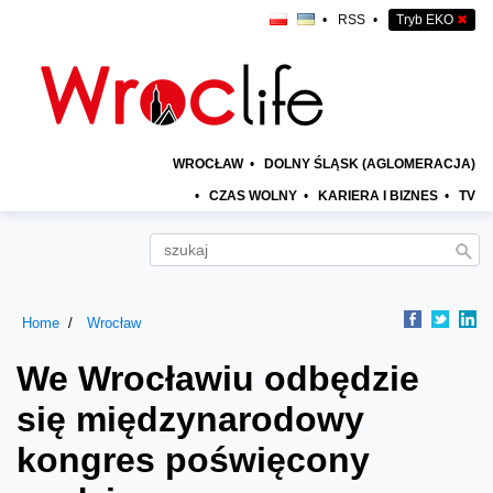
•
RSS
•
Tryb EKO
✖
WROCŁAW
•
DOLNY ŚLĄSK (AGLOMERACJA)
•
CZAS WOLNY
•
KARIERA I BIZNES
•
TV
Home
Wrocław
We Wrocławiu odbędzie
się międzynarodowy
kongres poświęcony