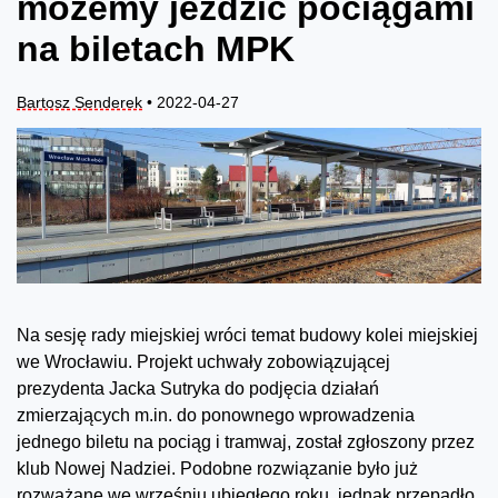
możemy jeździć pociągami
na biletach MPK
Bartosz Senderek
• 2022-04-27
Na sesję rady miejskiej wróci temat budowy kolei miejskiej
we Wrocławiu. Projekt uchwały zobowiązującej
prezydenta Jacka Sutryka do podjęcia działań
zmierzających m.in. do ponownego wprowadzenia
jednego biletu na pociąg i tramwaj, został zgłoszony przez
klub Nowej Nadziei. Podobne rozwiązanie było już
rozważane we wrześniu ubiegłego roku, jednak przepadło