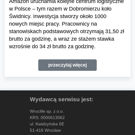
Amazon uruchamia kolejne centrum logistyczne
w Polsce – tym razem w Dobromierzu koło
Świdnicy. Inwestycja stworzy około 1000
nowych miejsc pracy. Pracownicy na
stanowiskach podstawowych otrzymają 31,50 zł
brutto za godzinę, a wraz ze stażem stawka
wzrośnie do 34 zł brutto za godzinę.
przeczytaj więcej
Wydawcą serwisu jest:
Wroclife sp. z o.o.
KRS: 0000613062
ul. Kwidzyńska 6E
51-416 Wrocław