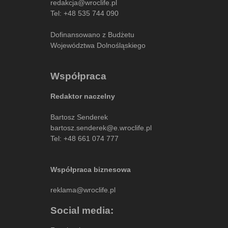
redakcja@wroclife.pl
Tel:
+48 535 744 090
Dofinansowano z Budżetu
Województwa Dolnośląskiego
Współpraca
Redaktor naczelny
Bartosz Senderek
bartosz.senderek@e.wroclife.pl
Tel:
+48 661 074 777
Współpraca biznesowa
reklama@wroclife.pl
Social media: