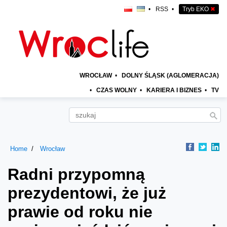
•
RSS
•
Tryb EKO
✖
WROCŁAW
•
DOLNY ŚLĄSK (AGLOMERACJA)
•
CZAS WOLNY
•
KARIERA I BIZNES
•
TV
Home
Wrocław
Radni przypomną
prezydentowi, że już
prawie od roku nie