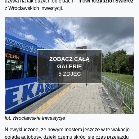
używa na tak dużych obiektach – mówi
Krzysztof Świercz
z Wrocławskich Inwestycji.
ZOBACZ CAŁĄ
GALERIĘ
5 ZDJĘĆ
fot. Wrocławskie Inwestycje
Niewykluczone, że nowym mostem jeszcze w te wakacje
pojadą autobusy, dzięki czemu skróci się czas przejazdu