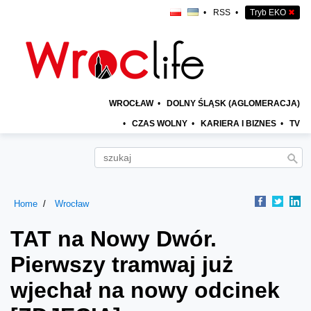
•
RSS
•
Tryb EKO
✖
WROCŁAW
•
DOLNY ŚLĄSK (AGLOMERACJA)
•
CZAS WOLNY
•
KARIERA I BIZNES
•
TV
Home
Wrocław
TAT na Nowy Dwór.
Pierwszy tramwaj już
wjechał na nowy odcinek