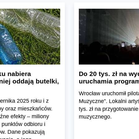
u nabiera
Do 20 tys. zł na wy
iej oddają butelki,
uruchamia program
Wrocław uruchomił pil
ernika 2025 roku i z
Muzyczne”. Lokalni arty
epy oraz mieszkańców.
tys. zł na przygotowanie
ne efekty – miliony
muzycznego.
 punktów odbioru i
ów. Dane pokazują