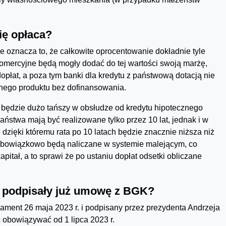
ię opłaca?
e oznacza to, że całkowite oprocentowanie dokładnie tyle
omercyjne będą mogły dodać do tej wartości swoją marżę,
płat, a poza tym banki dla kredytu z państwową dotacją nie
nego produktu bez dofinansowania.
 będzie dużo tańszy w obsłudze od kredytu hipotecznego
ństwa mają być realizowane tylko przez 10 lat, jednak i w
zięki któremu rata po 10 latach będzie znacznie niższa niż
y obowiązkowo będą naliczane w systemie malejącym, co
pitał, a to sprawi że po ustaniu dopłat odsetki obliczane
i podpisały już umowę z BGK?
ament 26 maja 2023 r. i podpisany przez prezydenta Andrzeja
 obowiązywać od 1 lipca 2023 r.