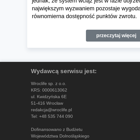
jednak, że system wciąż jest w fazie dojrze
największym wyzwaniem pozostaje wygoda 
równomierna dostępność punktów zwrotu.
przeczytaj więcej
Wydawcą serwisu jest:
Wroclife sp. z o.o.
KRS: 0000613062
ul. Kwidzyńska 6E
51-416 Wrocław
redakcja@wroclife.pl
Tel:
+48 535 744 090
Dofinansowano z Budżetu
Województwa Dolnośląskiego