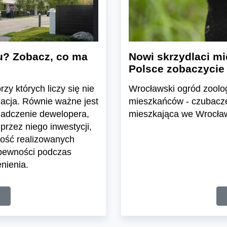
u? Zobacz, co ma
Nowi skrzydlaci mi
Polsce zobaczycie
zy których liczy się nie
Wrocławski ogród zoolo
zacja. Równie ważne jest
mieszkańców - czubacze 
iadczenie dewelopera,
mieszkająca we Wrocławi
przez niego inwestycji,
ość realizowanych
 pewności podczas
nienia.