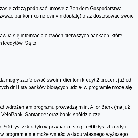
m czasie zdążą podpisać umowę z Bankiem Gospodarstwa
kazywać bankom komercyjnym dopłatę) oraz dostosować swoje
awiła się informacja o dwóch pierwszych bankach, które
 kredytów. Są to:
dą mogły zaoferować swoim klientom kredyt 2 procent już od
szych dni lista banków biorących udział w programie może się
d wdrożeniem programu prowadzą m.in. Alior Bank (ma już
 VeloBank, Santander oraz banki spółdzielcze.
 tys. zł kredytu w przypadku singli i 600 tys. zł kredytu
yć w programie nie może wnieść wkładu własnego wyższego