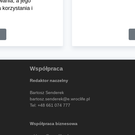
wania, a jego
korzystania i
Współpraca
Redaktor naczelny
Bartosz Senderek
bartosz.senderek@e.wroclife.pl
Tel:
+48 661 074 777
Współpraca biznesowa