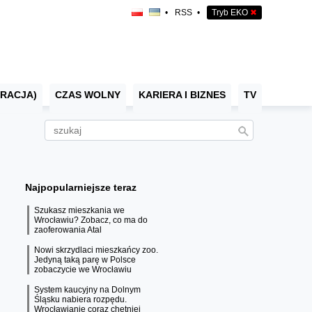
•
RSS
•
Tryb EKO
✖
RACJA)
CZAS WOLNY
KARIERA I BIZNES
TV
Najpopularniejsze teraz
Szukasz mieszkania we
Wrocławiu? Zobacz, co ma do
zaoferowania Atal
Nowi skrzydlaci mieszkańcy zoo.
Jedyną taką parę w Polsce
zobaczycie we Wrocławiu
System kaucyjny na Dolnym
Śląsku nabiera rozpędu.
Wrocławianie coraz chętniej