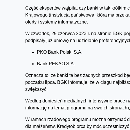
Część ekspertów wątpiła, czy banki w tak krótki
Krajowego (instytucja państwowa, która ma prze
oferty i systemy informatyczne.
W czwartek, 29 czerwca 2023 r. na stronie BGK poj
podpisały już umowę na udzielanie preferencyjnych
PKO Bank Polski S.A.
Bank PEKAO S.A.
Oznacza to, że banki te bez żadnych przeszkód bę
początku lipca. BGK informuje, że w ciągu najbliż
zwiększyć.
Według doniesień medialnych intensywne prace na
informację na temat programu na swoich stronach),
W ramach rządowego programu można otrzymać do 500
dla małżeństw. Kredytobiorca by móc uczestnicz