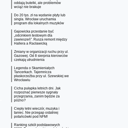
oddają butelki, ale problemów
wciąż nie brakuje
Do 20 tys. zł na wydanie płyty lub
singla. Wrocław uruchamia
program dla lokalnych muzyków
Gajowicka przestanie być
„odcinkiem testowym dla
zawieszeń”. Rusza remont między
Hallera a Racławicką
Zmiany w organizacji ruchu przy ul.
Gazowej. Od 8 sierpnia kierowców
czekają utrudnienia
Legenda o Skamieniałych
Tancerkach. Tajemnicza
płaskorzeźba przy ul. Szewskiej we
Wrocławiu
Cicha pułapka letnich dni. Jak
rozpoznać pierwsze sygnały
przegrzania, zanim będzie za
późno?
Ciepły letni wieczór, muzyka i
taniec. Nie przegap ostatniej
potańcówki pod NFM!
Ranking szkół podstawowych