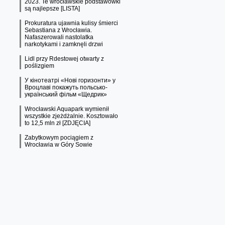
2023. Te wrocławskie podstawówki
są najlepsze [LISTA]
Prokuratura ujawnia kulisy śmierci
Sebastiana z Wrocławia.
Nafaszerowali nastolatka
narkotykami i zamknęli drzwi
Lidl przy Rdestowej otwarty z
poślizgiem
У кінотеатрі «Нові горизонти» у
Вроцлаві покажуть польсько-
український фільм «Щедрик»
Wrocławski Aquapark wymienił
wszystkie zjeżdżalnie. Kosztowało
to 12,5 mln zł [ZDJĘCIA]
Zabytkowym pociągiem z
Wrocławia w Góry Sowie