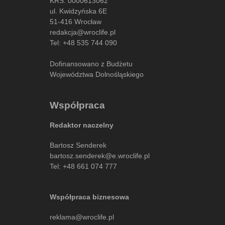
KRS: 0000613062
ul. Kwidzyńska 6E
51-416 Wrocław
redakcja@wroclife.pl
Tel:
+48 535 744 090
Dofinansowano z Budżetu
Województwa Dolnośląskiego
Współpraca
Redaktor naczelny
Bartosz Senderek
bartosz.senderek@e.wroclife.pl
Tel:
+48 661 074 777
Współpraca biznesowa
reklama@wroclife.pl