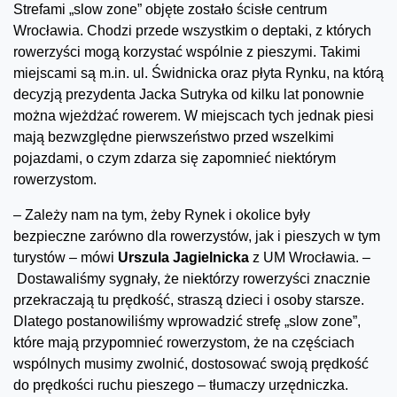
Strefami „slow zone” objęte zostało ścisłe centrum
Wrocławia. Chodzi przede wszystkim o deptaki, z których
rowerzyści mogą korzystać wspólnie z pieszymi. Takimi
miejscami są m.in. ul. Świdnicka oraz płyta Rynku, na którą
decyzją prezydenta Jacka Sutryka od kilku lat ponownie
można wjeżdżać rowerem. W miejscach tych jednak piesi
mają bezwzględne pierwszeństwo przed wszelkimi
pojazdami, o czym zdarza się zapomnieć niektórym
rowerzystom.
– Zależy nam na tym, żeby Rynek i okolice były
bezpieczne zarówno dla rowerzystów, jak i pieszych w tym
turystów – mówi
Urszula Jagielnicka
z UM Wrocławia. –
Dostawaliśmy sygnały, że niektórzy rowerzyści znacznie
przekraczają tu prędkość, straszą dzieci i osoby starsze.
Dlatego postanowiliśmy wprowadzić strefę „slow zone”,
które mają przypomnieć rowerzystom, że na częściach
wspólnych musimy zwolnić, dostosować swoją prędkość
do prędkości ruchu pieszego – tłumaczy urzędniczka.