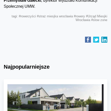
Przemysław Gałecki
, dyrektor Wydziału Komunikacji
Społecznej UMW.
tagi:
#rowerzyści
#straż miesjka wrocławia
#rowery
#Urząd Miesjki
Wrocławia
#slow zone
Najpopularniejsze