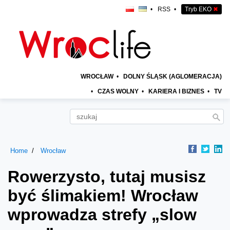
•
RSS
•
Tryb EKO
✖
WROCŁAW
•
DOLNY ŚLĄSK (AGLOMERACJA)
•
CZAS WOLNY
•
KARIERA I BIZNES
•
TV
Home
Wrocław
Rowerzysto, tutaj musisz
być ślimakiem! Wrocław
wprowadza strefy „slow