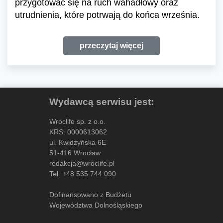
przygotować się na ruch wahadłowy oraz
utrudnienia, które potrwają do końca września.
przeczytaj więcej
Wydawcą serwisu jest:
Wroclife sp. z o.o.
KRS: 0000613062
ul. Kwidzyńska 6E
51-416 Wrocław
redakcja@wroclife.pl
Tel:
+48 535 744 090
Dofinansowano z Budżetu
Województwa Dolnośląskiego