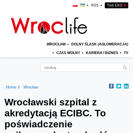
•
RSS
•
Tryb EKO
✖
WROCŁAW
•
DOLNY ŚLĄSK (AGLOMERACJA)
•
CZAS WOLNY
•
KARIERA I BIZNES
•
TV
Home
Wrocław
Wrocławski szpital z
akredytacją ECIBC. To
poświadczenie