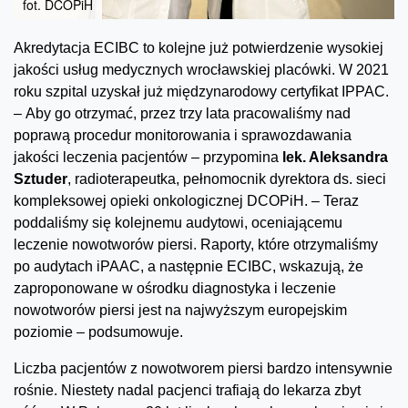
fot. DCOPiH
Akredytacja ECIBC to kolejne już potwierdzenie wysokiej
jakości usług medycznych wrocławskiej placówki. W 2021
roku szpital uzyskał już międzynarodowy certyfikat IPPAC.
– Aby go otrzymać, przez trzy lata pracowaliśmy nad
poprawą procedur monitorowania i sprawozdawania
jakości leczenia pacjentów – przypomina
lek. Aleksandra
Sztuder
, radioterapeutka, pełnomocnik dyrektora ds. sieci
kompleksowej opieki onkologicznej DCOPiH. – Teraz
poddaliśmy się kolejnemu audytowi, oceniającemu
leczenie nowotworów piersi. Raporty, które otrzymaliśmy
po audytach iPAAC, a następnie ECIBC, wskazują, że
zaproponowane w ośrodku diagnostyka i leczenie
nowotworów piersi jest na najwyższym europejskim
poziomie – podsumowuje.
Liczba pacjentów z nowotworem piersi bardzo intensywnie
rośnie. Niestety nadal pacjenci trafiają do lekarza zbyt