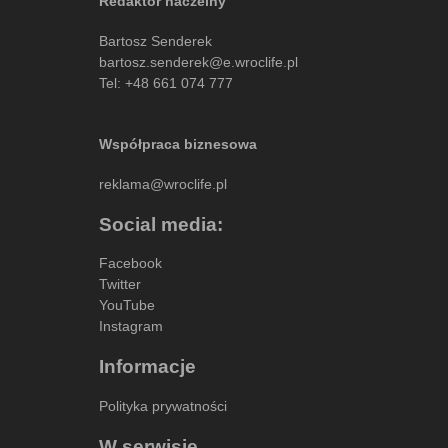
Redaktor naczelny
Bartosz Senderek
bartosz.senderek@e.wroclife.pl
Tel:
+48 661 074 777
Współpraca biznesowa
reklama@wroclife.pl
Social media:
Facebook
Twitter
YouTube
Instagram
Informacje
Polityka prywatności
W serwisie