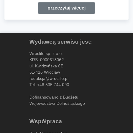
przeczytaj więcej
Wydawcą serwisu jest:
Wroclife sp. z o.o.
KRS: 0000613062
ul. Kwidzyńska 6E
51-416 Wrocław
redakcja@wroclife.pl
Tel:
+48 535 744 090
Dofinansowano z Budżetu
Województwa Dolnośląskiego
Współpraca