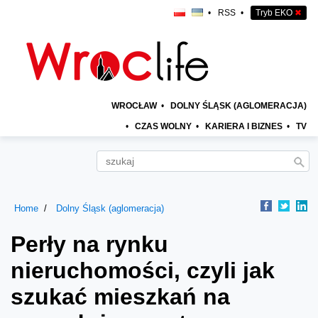
•
RSS
•
Tryb EKO
✖
WROCŁAW
•
DOLNY ŚLĄSK (AGLOMERACJA)
•
CZAS WOLNY
•
KARIERA I BIZNES
•
TV
Home
Dolny Śląsk (aglomeracja)
Perły na rynku
nieruchomości, czyli jak
szukać mieszkań na